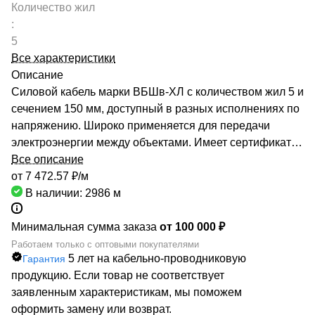
Количество жил
:
5
Все характеристики
Описание
Силовой кабель марки ВБШв-ХЛ с количеством жил 5 и
сечением 150 мм, доступный в разных исполнениях по
напряжению. Широко применяется для передачи
электроэнергии между объектами. Имеет сертификат
соответствия Госстандарта и производителя, что
Все описание
подтверждает его качество и надежность. Кабельный
от 7 472.57 ₽/
м
дилер РОСКАБ поставит необходимый объем кабеля
В наличии: 2986
м
ВБШв-ХЛ 5х150 в любую точку России. Мы готовы
предложить вам более 70000 маркоразмеров
Минимальная сумма заказа
от 100 000 ₽
кабельно-проводниковой продукции по самой низкой
Работаем только с оптовыми покупателями
5 лет на кабельно-проводниковую
Гарантия
цене. Наши прочные отношения с заводами
продукцию. Если товар не соответствует
изготовителями гарантируют быстрые поставки. Мы –
заявленным характеристикам, мы поможем
ответственный поставщик и надежный партнер!
оформить замену или возврат.