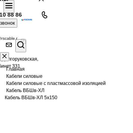
10 88 86
 звонок
rscable.r
л Долгоруковская,
бинет 331
Главная
Кабели силовые
Кабели силовые с пластмассовой изоляцией
Кабель ВБШв-ХЛ
Кабель ВБШв-ХЛ 5х150