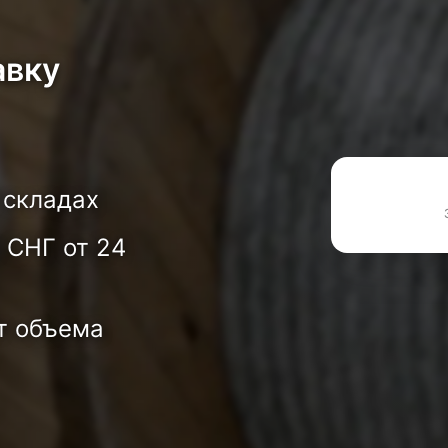
авку
 складах
 СНГ от 24
т объема