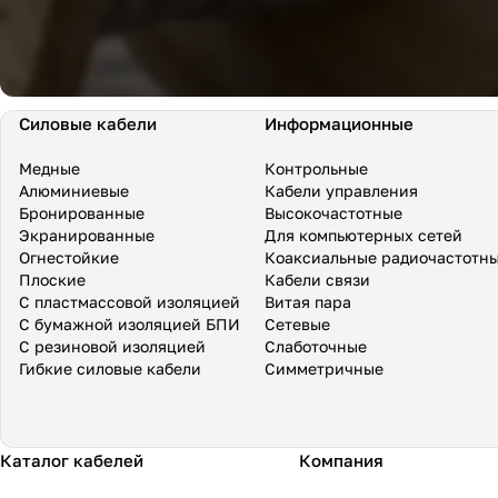
Силовые кабели
Информационные
Медные
Контрольные
Алюминиевые
Кабели управления
Бронированные
Высокочастотные
Экранированные
Для компьютерных сетей
Огнестойкие
Коаксиальные радиочастотн
Плоские
Кабели связи
С пластмассовой изоляцией
Витая пара
С бумажной изоляцией БПИ
Сетевые
С резиновой изоляцией
Слаботочные
Гибкие силовые кабели
Симметричные
Каталог кабелей
Компания