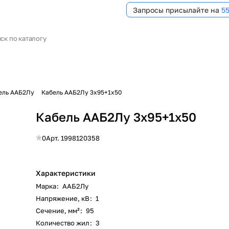
Запросы присылайте на
5
ель ААБ2Лу
Кабель ААБ2Лу 3х95+1х50
Кабель ААБ2Лу 3х95+1х50
0
Арт.
1998120358
Характеристики
Марка
:
ААБ2Лу
Напряжение, кВ
:
1
Сечение, мм²
:
95
Количество жил
:
3