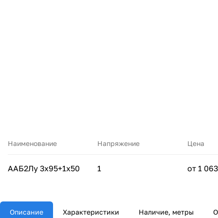
Наименование
Напряжение
Цена
ААБ2Лу 3х95+1х50
1
от 1 063
Описание
Характеристики
Наличие, метры
О