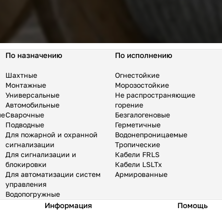
По назначению
По исполнению
Шахтные
Огнестойкие
Монтажные
Морозостойкие
Универсальные
Не распространяющие
Автомобильные
горение
ые
Сварочные
Безгалогеновые
Подводные
Герметичные
Для пожарной и охранной
Водонепроницаемые
сигнализации
Тропические
Для сигнализации и
Кабели FRLS
блокировки
Кабели LSLTx
Для автоматизации систем
Армированные
управления
Водопогружные
Информация
Помощь