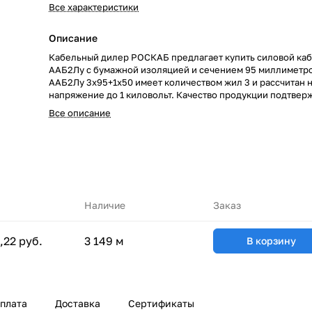
Все характеристики
Описание
Кабельный дилер РОСКАБ предлагает купить силовой каб
ААБ2Лу с бумажной изоляцией и сечением 95 миллиметро
ААБ2Лу 3х95+1х50 имеет количеством жил 3 и рассчитан 
напряжение до 1 киловольт. Качество продукции подтвер
сертификатами производителей и Госстандарта. Мы гара
Все описание
низкие цены за счет сотрудничества с такими предприяти
«СЕВКАБЕЛЬ», ОАО «КАМКАБЕЛЬ», ОАО «ЭКЗ». Каталог 
насчитывает более 70000 маркоразмеров кабельно-пров
продукции. Быстрая доставка кабеля ААБ2Лу 3х95+1х50
обеспечивается большой сетью собственных складов по в
РОСКАБ – ваш надежный партнер!
Наличие
Заказ
,22 руб.
3 149 м
В корзину
плата
Доставка
Сертификаты