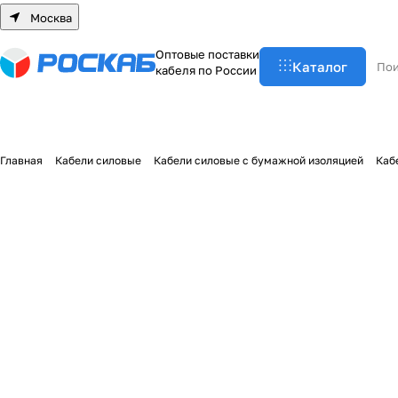
Москва
О
п
т
о
в
ы
е
п
о
с
т
а
в
к
и
Каталог
к
а
б
е
л
я
п
о
Р
о
с
с
и
и
Главная
Кабели силовые
Кабели силовые с бумажной изоляцией
Каб