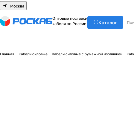
Москва
О
п
т
о
в
ы
е
п
о
с
т
а
в
к
и
Каталог
к
а
б
е
л
я
п
о
Р
о
с
с
и
и
Главная
Кабели силовые
Кабели силовые с бумажной изоляцией
Каб