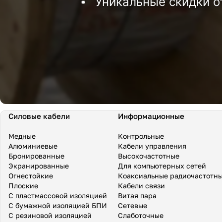
Уникальные скидки о
Силовые кабели
Информационные
Медные
Контрольные
Алюминиевые
Кабели управления
Бронированные
Высокочастотные
Экранированные
Для компьютерных сетей
Огнестойкие
Коаксиальные радиочастотн
Плоские
Кабели связи
С пластмассовой изоляцией
Витая пара
С бумажной изоляцией БПИ
Сетевые
С резиновой изоляцией
Слаботочные