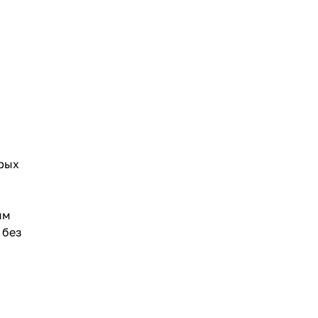
рых
ым
 без