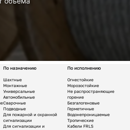
т объема
По назначению
По исполнению
Шахтные
Огнестойкие
Монтажные
Морозостойкие
Универсальные
Не распространяющие
Автомобильные
горение
ые
Сварочные
Безгалогеновые
Подводные
Герметичные
Для пожарной и охранной
Водонепроницаемые
сигнализации
Тропические
Для сигнализации и
Кабели FRLS