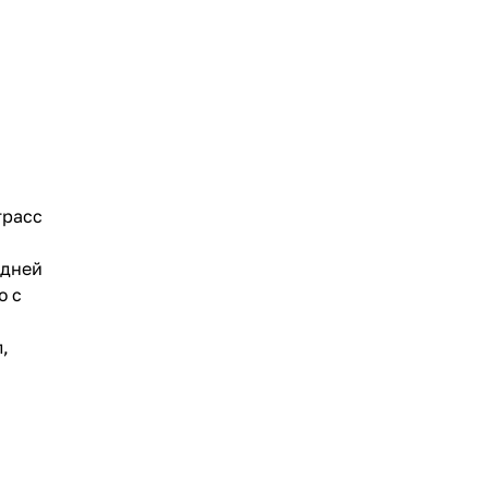
трасс
едней
ю с
,