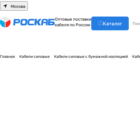
Москва
О
п
т
о
в
ы
е
п
о
с
т
а
в
к
и
Каталог
к
а
б
е
л
я
п
о
Р
о
с
с
и
и
Главная
Кабели силовые
Кабели силовые с бумажной изоляцией
Каб