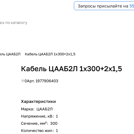
Запросы присылайте на
5
ель ЦААБ2Л
Кабель ЦААБ2Л 1х300+2х1,5
Кабель ЦААБ2Л 1х300+2х1,5
0
Арт.
1977906403
Характеристики
Марка
:
ЦААБ2Л
Напряжение, кВ
:
1
Сечение, мм²
:
300
Количество жил
:
1