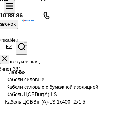
10 88 86
 звонок
rscable.r
л Долгоруковская,
бинет 331
Главная
Кабели силовые
Кабели силовые с бумажной изоляцией
Кабель ЦСБВнг(А)-LS
Кабель ЦСБВнг(А)-LS 1х400+2х1,5