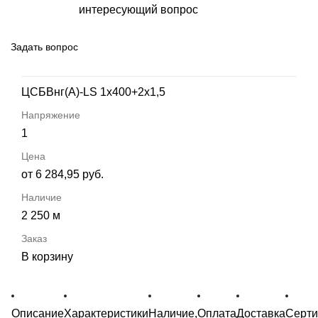
интересующий вопрос
Задать вопрос
ЦСБВнг(А)-LS 1х400+2х1,5
1
от 6 284,95 руб.
2 250 м
В корзину
Описание
Характеристики
Наличие,
Оплата
Доставка
Серт