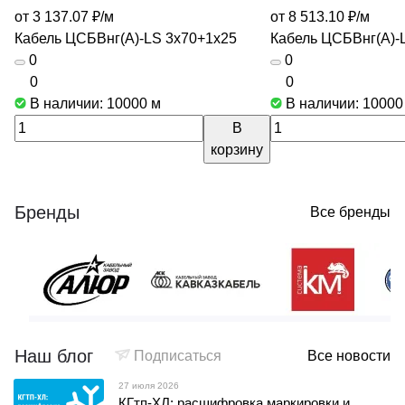
от 3 137.07 ₽/
м
от 8 513.10 ₽/
м
Кабель ЦСБВнг(А)-LS 3х70+1х25
Кабель ЦСБВнг(А)-
0
0
0
0
В наличии: 10000
м
В наличии: 1000
В
корзину
Бренды
Все бренды
Наш блог
Подписаться
Все новости
27 июля 2026
КГтп-ХЛ: расшифровка маркировки и