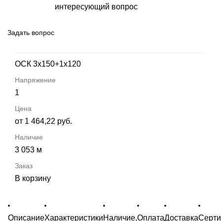
интересующий вопрос
Задать вопрос
ОСК 3х150+1х120
1
от 1 464,22 руб.
3 053 м
В корзину
Описание
Характеристики
Наличие,
Оплата
Доставка
Серт