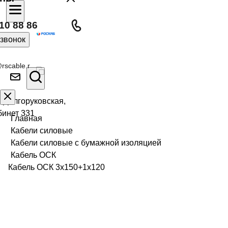
10 88 86
 звонок
rscable.r
л Долгоруковская,
бинет 331
Главная
Кабели силовые
Кабели силовые с бумажной изоляцией
Кабель ОСК
Кабель ОСК 3х150+1х120