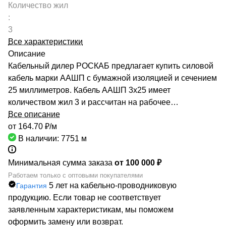
Количество жил
:
3
Все характеристики
Описание
Кабельный дилер РОСКАБ предлагает купить силовой
кабель марки ААШП с бумажной изоляцией и сечением
25 миллиметров. Кабель ААШП 3х25 имеет
количеством жил 3 и рассчитан на рабочее
напряжение до 6 киловольт. Качество продукции
Все описание
подтверждено сертификатами производителей и
от 164.70 ₽/
м
Госстандарта. Мы гарантируем низкие цены за счет
В наличии: 7751
м
сотрудничества с такими предприятиями, как ОАО
«СЕВКАБЕЛЬ», ОАО «КАМКАБЕЛЬ», ОАО «ЭКЗ».
Минимальная сумма заказа
от 100 000 ₽
Каталог компании насчитывает более 70000
Работаем только с оптовыми покупателями
5 лет на кабельно-проводниковую
Гарантия
маркоразмеров кабельно-проводниковой продукции.
продукцию. Если товар не соответствует
Быстрая доставка кабеля ААШП 3х25 обеспечивается
заявленным характеристикам, мы поможем
большой сетью собственных складов по всей России.
оформить замену или возврат.
РОСКАБ – ваш надежный партнер!