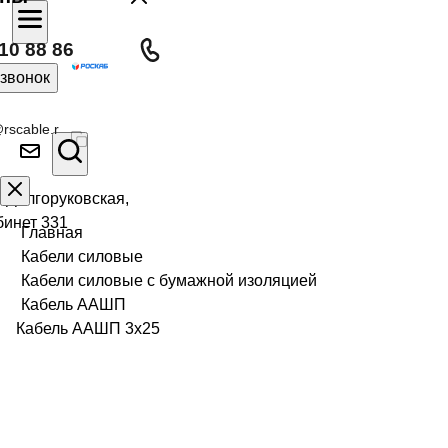
10 88 86
 звонок
rscable.r
л Долгоруковская,
бинет 331
Главная
Кабели силовые
Кабели силовые с бумажной изоляцией
Кабель ААШП
Кабель ААШП 3х25