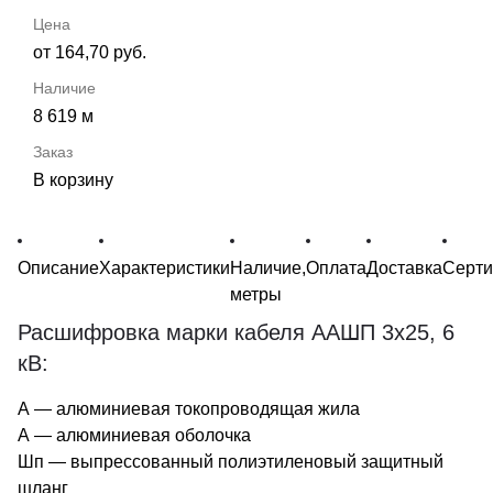
от 164,70 руб.
8 619 м
В корзину
Описание
Характеристики
Наличие,
Оплата
Доставка
Серт
метры
Расшифровка марки кабеля ААШП 3х25, 6
кВ:
А — алюминиевая токопроводящая жила
А — алюминиевая оболочка
Шп — выпрессованный полиэтиленовый защитный
шланг