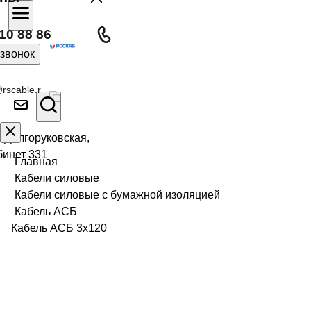
10 88 86
 звонок
rscable.r
л Долгоруковская,
бинет 331
Главная
Кабели силовые
Кабели силовые с бумажной изоляцией
Кабель АСБ
Кабель АСБ 3х120