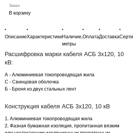
В корзину
Описание
Характеристики
Наличие,
Оплата
Доставка
Серт
метры
Расшифровка марки кабеля АСБ 3х120, 10
кВ:
А - Алюминиевая токопроводящая жила
С - Свинцовая оболочка
Б - Броня из двух стальных лент
Конструкция кабеля АСБ 3х120, 10 кВ
1. Алюминиевая токопроводящая жила
2. Фазная бумажная изоляция, пропитанная вязким
или нестекающим изоляционным пропиточным