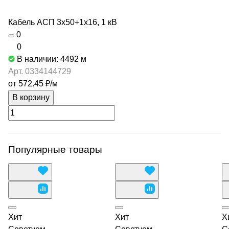
Кабель АСП 3х50+1х16, 1 кВ
0
0
В наличии: 4492
м
Арт.
0334144729
от 572.45 ₽/
м
В корзину
Популярные товары
Хит
Хит
Х