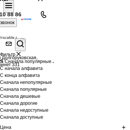
10 88 86
 звонок
rscable.r
Фильтр
л Долгоруковская,
Сначала популярные
бинет 331
С начала алфавита
С конца алфавита
Сначала непопулярные
Сначала популярные
Сначала дешевые
Сначала дорогие
Сначала недоступные
Сначала доступные
Цена