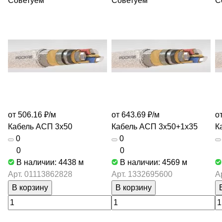
Советуем
Советуем
С
от 506.16 ₽/
м
от 643.69 ₽/
м
о
Кабель АСП 3х50
Кабель АСП 3х50+1х35
К
0
0
0
0
В наличии: 4438
м
В наличии: 4569
м
Арт.
01113862828
Арт.
1332695600
А
В корзину
В корзину