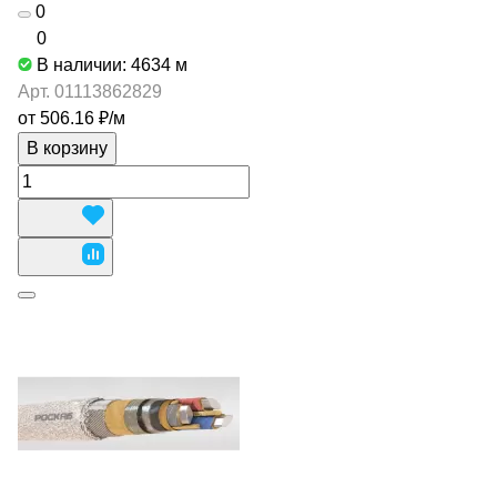
0
0
В наличии: 4634
м
Арт.
01113862829
от 506.16 ₽/
м
В корзину