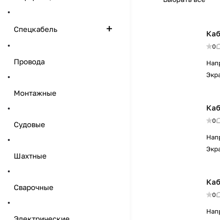
Спецкабель
Каб
0
Провода
Нап
Экр
Монтажные
Каб
0
Судовые
Нап
Экр
Шахтные
Каб
Сварочные
0
Нап
Электрические