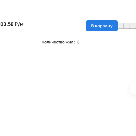
503.58 ₽/
м
В корзину
Количество жил
:
3