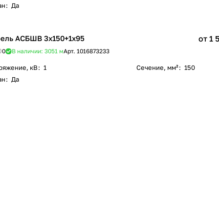
ан
:
Да
ель АСБШВ 3х150+1х95
от 1 
0
В наличии: 3051
м
Арт.
1016873233
ряжение, кВ
:
1
Сечение, мм²
:
150
ан
:
Да