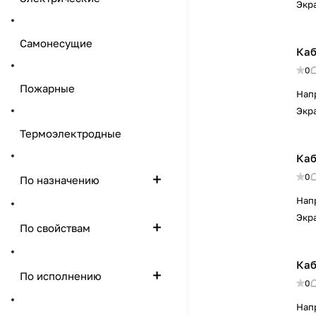
Экр
Самонесущие
Каб
0
Пожарные
Нап
Экр
Термоэлектродные
Каб
0
По назначению
Нап
Экр
По свойствам
Каб
По исполнению
0
Нап