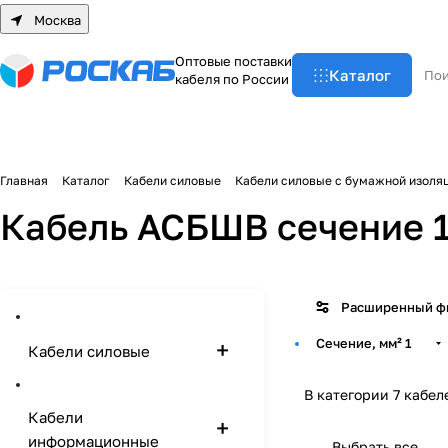
Москва
О
п
т
о
в
ы
е
п
о
с
т
а
в
к
и
Каталог
к
а
б
е
л
я
п
о
Р
о
с
с
и
и
Главная
Каталог
Кабели силовые
Кабели силовые с бумажной изоля
Кабель АСБШВ сечение 1
Расширенный ф
Сечение, мм²
1
Кабели силовые
В категории 7 кабел
Кабели
информационные
Выбрать все