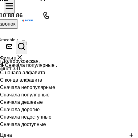
10 88 86
 звонок
rscable.r
Фильтр
л Долгоруковская,
Сначала популярные
бинет 331
С начала алфавита
С конца алфавита
Сначала непопулярные
Сначала популярные
Сначала дешевые
Сначала дорогие
Сначала недоступные
Сначала доступные
Цена