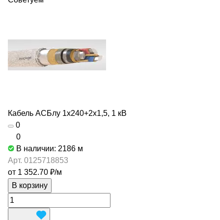
Кабель АСБлу 1х240+2х1,5, 1 кВ
0
0
В наличии: 2186
м
Арт.
0125718853
от 1 352.70 ₽/
м
В корзину