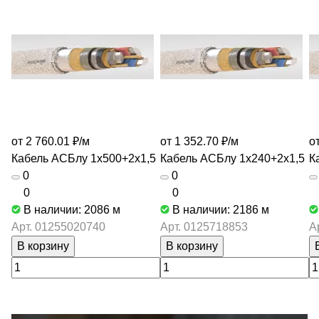
от 2 760.01 ₽/
м
от 1 352.70 ₽/
м
о
Кабель АСБлу 1х500+2х1,5
Кабель АСБлу 1х240+2х1,5
К
0
0
0
0
В наличии: 2086
м
В наличии: 2186
м
Арт.
01255020740
Арт.
0125718853
А
В корзину
В корзину