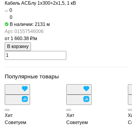
Кабель АСБлу 1х300+2х1,5, 1 кВ
0
0
В наличии: 2131
м
Арт.
01557546006
от 1 660.38 ₽/
м
В корзину
Популярные товары
Хит
Хит
Х
Советуем
Советуем
С