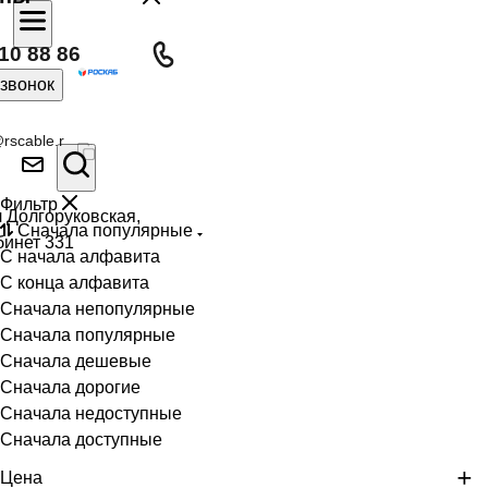
10 88 86
 звонок
rscable.r
Фильтр
л Долгоруковская,
Сначала популярные
бинет 331
С начала алфавита
С конца алфавита
Сначала непопулярные
Сначала популярные
Сначала дешевые
Сначала дорогие
Сначала недоступные
Сначала доступные
Цена