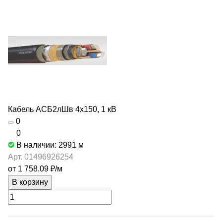
Кабель АСБ2лШв 4х150, 1 кВ
0
0
В наличии: 2991
м
Арт.
01496926254
от 1 758.09 ₽/
м
В корзину