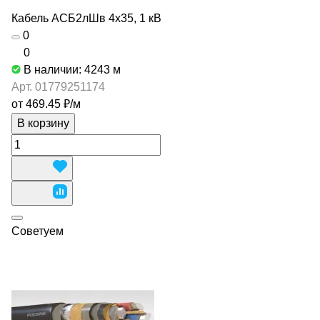
Кабель АСБ2лШв 4х35, 1 кВ
0
0
В наличии: 4243
м
Арт.
01779251174
от 469.45 ₽/
м
В корзину
Советуем