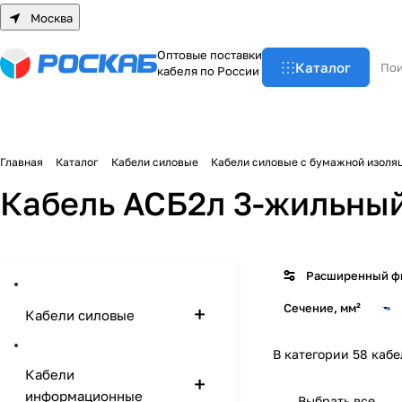
Москва
О
п
т
о
в
ы
е
п
о
с
т
а
в
к
и
Каталог
к
а
б
е
л
я
п
о
Р
о
с
с
и
и
Главная
Каталог
Кабели силовые
Кабели силовые с бумажной изоля
Кабель АСБ2л 3-жильны
Расширенный ф
Сечение, мм²
Кабели силовые
В категории 58 каб
Кабели
информационные
Выбрать все