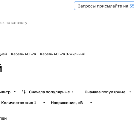
Запросы присылайте на
5
цией
Кабель АСБ2л
Кабель АСБ2л 3-жильный
й
ильтр
Сначала популярные
Сначала популярные
Количество жил
1
Напряжение, кВ
елей