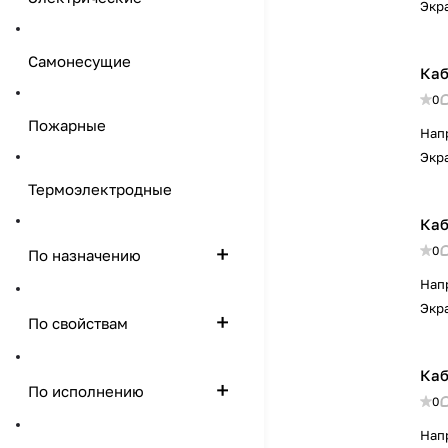
Экр
Самонесущие
Каб
0
Пожарные
Нап
Экр
Термоэлектродные
Каб
0
По назначению
Нап
Экр
По свойствам
Каб
По исполнению
0
Нап