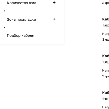
Количество жил
Экр
Каб
Зона прокладки
0
Нап
Подбор кабеля
Экр
Каб
0
Нап
Экр
Каб
0
Нап