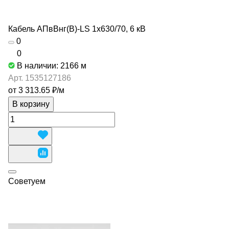
Кабель АПвВнг(В)-LS 1х630/70, 6 кВ
0
0
В наличии: 2166
м
Арт.
1535127186
от 3 313.65 ₽/
м
В корзину
Советуем