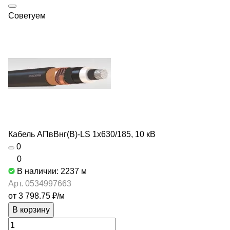
Советуем
Кабель АПвВнг(В)-LS 1х630/185, 10 кВ
0
0
В наличии: 2237
м
Арт.
0534997663
от 3 798.75 ₽/
м
В корзину