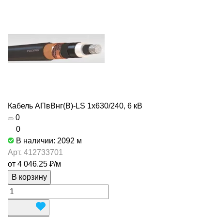
Кабель АПвВнг(В)-LS 1х630/240, 6 кВ
0
0
В наличии: 2092
м
Арт.
412733701
от 4 046.25 ₽/
м
В корзину