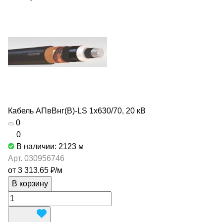
Кабель АПвВнг(В)-LS 1х630/70, 20 кВ
0
0
В наличии: 2123
м
Арт.
030956746
от 3 313.65 ₽/
м
В корзину