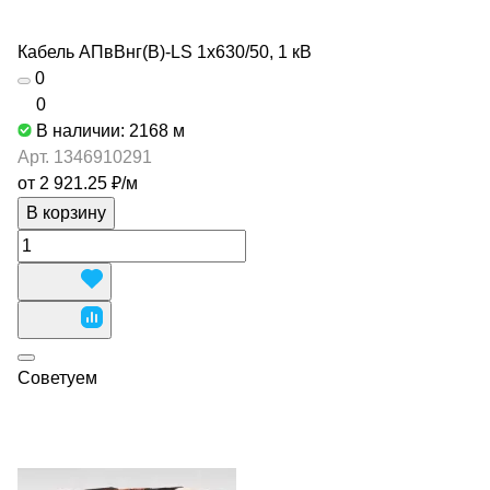
Кабель АПвВнг(В)-LS 1х630/50, 1 кВ
0
0
В наличии: 2168
м
Арт.
1346910291
от 2 921.25 ₽/
м
В корзину
Советуем