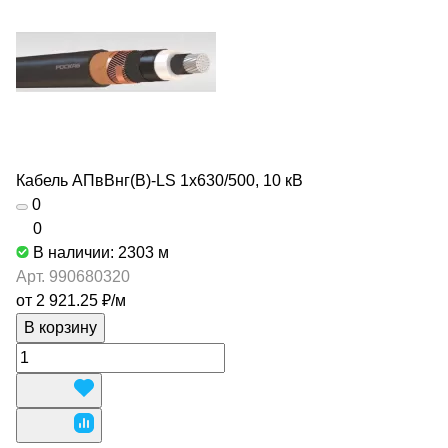
Кабель АПвВнг(В)-LS 1х630/500, 10 кВ
0
0
В наличии: 2303
м
Арт.
990680320
от 2 921.25 ₽/
м
В корзину