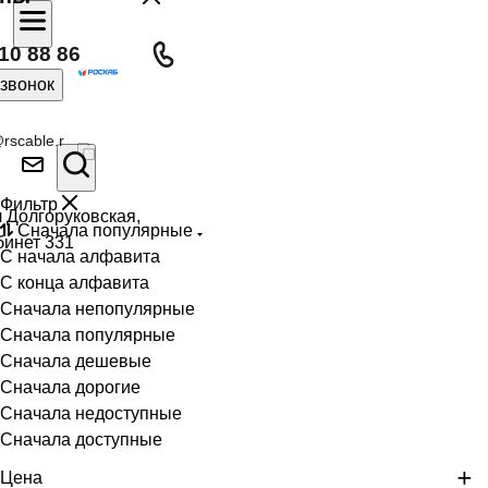
10 88 86
 звонок
rscable.r
Фильтр
л Долгоруковская,
Сначала популярные
бинет 331
С начала алфавита
С конца алфавита
Сначала непопулярные
Сначала популярные
Сначала дешевые
Сначала дорогие
Сначала недоступные
Сначала доступные
Цена