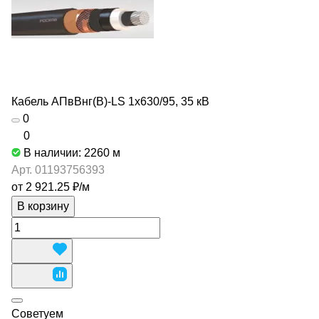
Кабель АПвВнг(В)-LS 1х630/95, 35 кВ
0
0
В наличии: 2260
м
Арт.
01193756393
от 2 921.25 ₽/
м
В корзину
Советуем