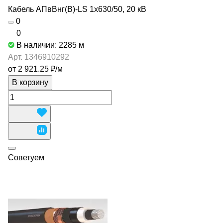
Кабель АПвВнг(В)-LS 1х630/50, 20 кВ
0
0
В наличии: 2285
м
Арт.
1346910292
от 2 921.25 ₽/
м
В корзину
Советуем