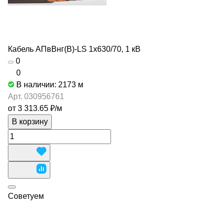
Кабель АПвВнг(В)-LS 1х630/70, 1 кВ
0
0
В наличии: 2173
м
Арт.
030956761
от 3 313.65 ₽/
м
В корзину
Советуем