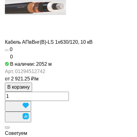
Кабель АПвВнг(В)-LS 1х630/120, 10 кВ
0
0
В наличии: 2052
м
Арт.
01294512742
от 2 921.25 ₽/
м
В корзину
Советуем