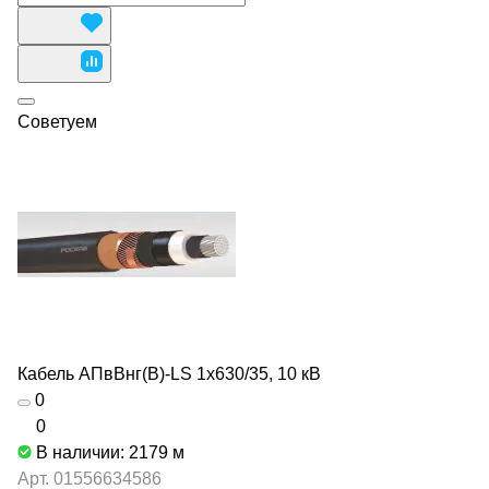
Советуем
Кабель АПвВнг(В)-LS 1х630/35, 10 кВ
0
0
В наличии: 2179
м
Арт.
01556634586