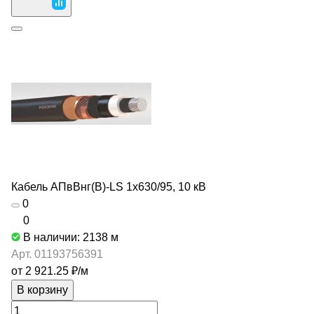
Кабель АПвВнг(В)-LS 1х630/95, 10 кВ
0
0
В наличии: 2138
м
Арт.
01193756391
от 2 921.25 ₽/
м
В корзину