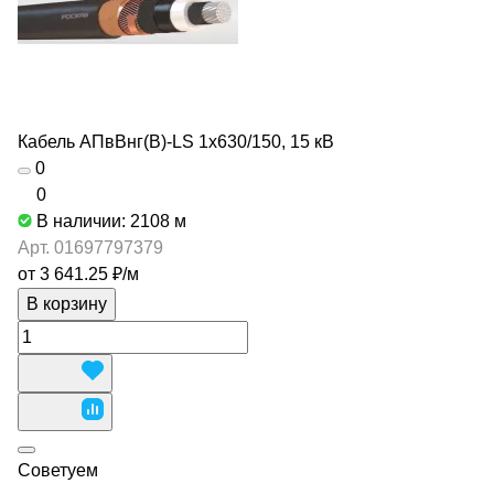
Кабель АПвВнг(В)-LS 1х630/150, 15 кВ
0
0
В наличии: 2108
м
Арт.
01697797379
от 3 641.25 ₽/
м
В корзину
Советуем