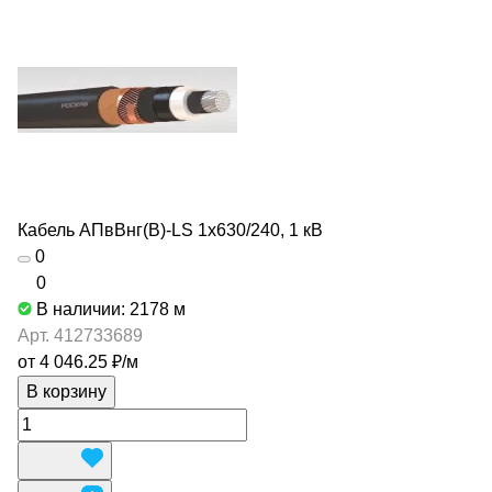
Кабель АПвВнг(В)-LS 1х630/240, 1 кВ
0
0
В наличии: 2178
м
Арт.
412733689
от 4 046.25 ₽/
м
В корзину