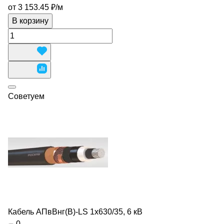
от 3 153.45 ₽/
м
В корзину
Советуем
Кабель АПвВнг(В)-LS 1х630/35, 6 кВ
0