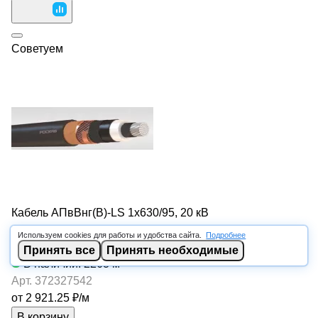
Советуем
Кабель АПвВнг(В)-LS 1х630/95, 20 кВ
0
Используем cookies для работы и удобства сайта.
Подробнее
0
Принять все
Принять необходимые
В наличии: 2263
м
Арт.
372327542
от 2 921.25 ₽/
м
В корзину