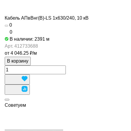
Кабель АПвВнг(В)-LS 1х630/240, 10 кВ
0
0
В наличии: 2391
м
Арт.
412733688
от 4 046.25 ₽/
м
В корзину
Советуем