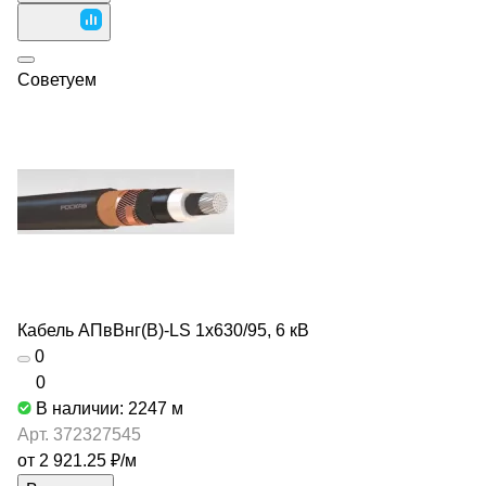
Советуем
Кабель АПвВнг(В)-LS 1х630/95, 6 кВ
0
0
В наличии: 2247
м
Арт.
372327545
от 2 921.25 ₽/
м