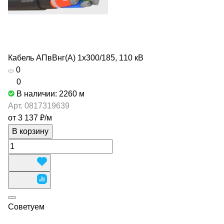
Кабель АПвВнг(А) 1х300/185, 110 кВ
0
0
В наличии: 2260
м
Арт.
0817319639
от 3 137 ₽/
м
В корзину
Советуем