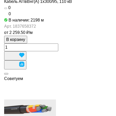
Кабель АПвВнг(А) 1х300/95, 110 кВ
0
0
В наличии: 2198
м
Арт.
1837658372
от 2 259.50 ₽/
м
В корзину
Советуем