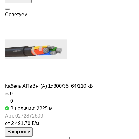
Советуем
Кабель АПвВнг(А) 1х300/35, 64/110 кВ
0
0
В наличии: 2225
м
Арт.
0272872609
от 2 491.70 ₽/
м
В корзину