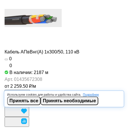
Кабель АПвВнг(А) 1х300/50, 110 кВ
0
0
В наличии: 2187
м
Арт.
01435672308
от 2 259.50 ₽/
м
В корзину
Используем cookies для работы и удобства сайта.
Подробнее
Принять все
Принять необходимые