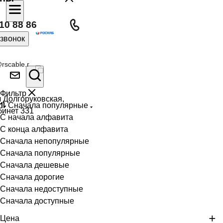
10 88 86
 звонок
rscable.r
Фильтр
л Долгоруковская,
Сначала популярные
бинет 331
С начала алфавита
С конца алфавита
Сначала непопулярные
Сначала популярные
Сначала дешевые
Сначала дорогие
Сначала недоступные
Сначала доступные
Цена