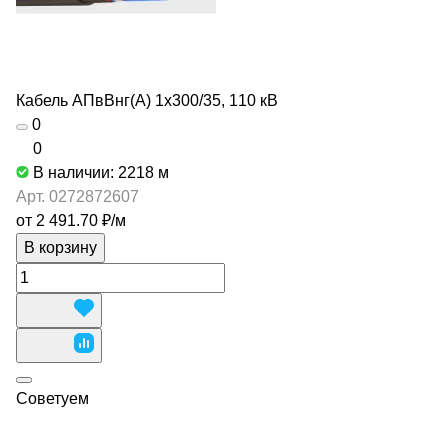
Кабель АПвВнг(А) 1х300/35, 110 кВ
0
0
В наличии: 2218
м
Арт.
0272872607
от 2 491.70 ₽/
м
В корзину
Советуем