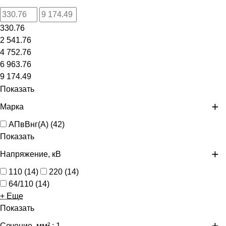
330.76
2 541.76
4 752.76
6 963.76
9 174.49
Показать
Марка
АПвВнг(А)
(
42
)
Показать
Напряжение, кВ
110
(
14
)
220
(
14
)
64/110
(
14
)
+ Еще
Показать
Сечение, мм²
: 1