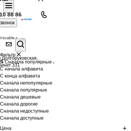
10 88 86
 звонок
rscable.r
Фильтр
л Долгоруковская,
Сначала популярные
бинет 331
С начала алфавита
С конца алфавита
Сначала непопулярные
Сначала популярные
Сначала дешевые
Сначала дорогие
Сначала недоступные
Сначала доступные
Цена