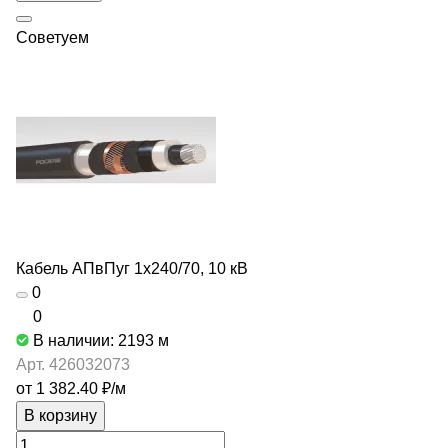
Советуем
Кабель АПвПуг 1х240/70, 10 кВ
0
0
В наличии: 2193
м
Арт.
426032073
от 1 382.40 ₽/
м
В корзину