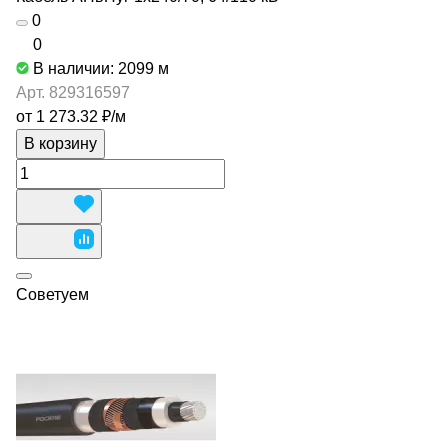
0
0
В наличии: 2099
м
Арт.
829316597
от 1 273.32 ₽/
м
В корзину
Советуем