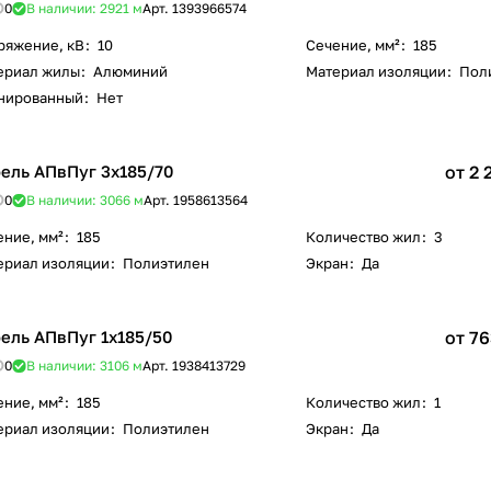
0
В наличии: 2921
м
Арт.
1393966574
ряжение, кВ
:
10
Сечение, мм²
:
185
ериал жилы
:
Алюминий
Материал изоляции
:
Пол
нированный
:
Нет
ель АПвПуг 3х185/70
от 2 
0
В наличии: 3066
м
Арт.
1958613564
ение, мм²
:
185
Количество жил
:
3
ериал изоляции
:
Полиэтилен
Экран
:
Да
ель АПвПуг 1х185/50
от 76
0
В наличии: 3106
м
Арт.
1938413729
ение, мм²
:
185
Количество жил
:
1
ериал изоляции
:
Полиэтилен
Экран
:
Да