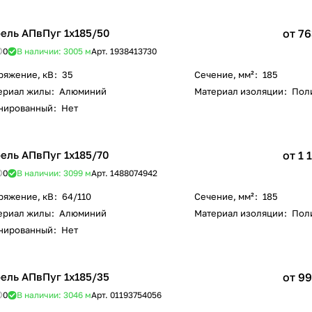
ель АПвПуг 1х185/50
от 76
0
В наличии: 3005
м
Арт.
1938413730
ряжение, кВ
:
35
Сечение, мм²
:
185
ериал жилы
:
Алюминий
Материал изоляции
:
Пол
нированный
:
Нет
ель АПвПуг 1х185/70
от 1 
0
В наличии: 3099
м
Арт.
1488074942
ряжение, кВ
:
64/110
Сечение, мм²
:
185
ериал жилы
:
Алюминий
Материал изоляции
:
Пол
нированный
:
Нет
ель АПвПуг 1х185/35
от 99
0
В наличии: 3046
м
Арт.
01193754056