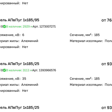
нированный
:
Нет
ель АПвПуг 1х185/95
от 76
0
В наличии: 2929
м
Арт.
1273007271
ряжение, кВ
:
6
Сечение, мм²
:
185
ериал жилы
:
Алюминий
Материал изоляции
:
Пол
нированный
:
Нет
ель АПвПуг 1х185/25
от 93
0
В наличии: 3113
м
Арт.
1393966576
ряжение, кВ
:
35
Сечение, мм²
:
185
ериал жилы
:
Алюминий
Материал изоляции
:
Пол
нированный
:
Нет
ель АПвПуг 1х185/25
от 93