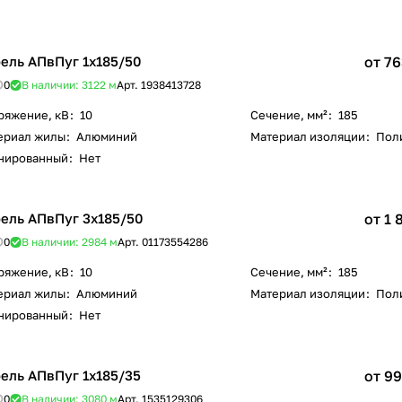
ель АПвПуг 1х185/50
от 76
0
В наличии: 3122
м
Арт.
1938413728
ряжение, кВ
:
10
Сечение, мм²
:
185
ериал жилы
:
Алюминий
Материал изоляции
:
Пол
нированный
:
Нет
ель АПвПуг 3х185/50
от 1 
0
В наличии: 2984
м
Арт.
01173554286
ряжение, кВ
:
10
Сечение, мм²
:
185
ериал жилы
:
Алюминий
Материал изоляции
:
Пол
нированный
:
Нет
ель АПвПуг 1х185/35
от 99
0
В наличии: 3080
м
Арт.
1535129306