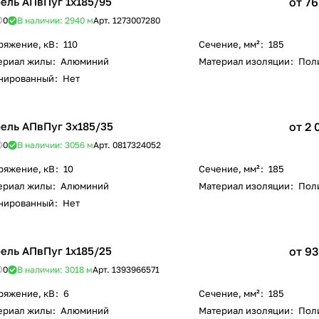
ель АПвПуг 1х185/95
от 76
0
В наличии: 2940
м
Арт.
1273007280
ряжение, кВ
:
110
Сечение, мм²
:
185
ериал жилы
:
Алюминий
Материал изоляции
:
Пол
нированный
:
Нет
ель АПвПуг 3х185/35
от 2 
0
В наличии: 3056
м
Арт.
0817324052
ряжение, кВ
:
10
Сечение, мм²
:
185
ериал жилы
:
Алюминий
Материал изоляции
:
Пол
нированный
:
Нет
ель АПвПуг 1х185/25
от 93
0
В наличии: 3018
м
Арт.
1393966571
ряжение, кВ
:
6
Сечение, мм²
:
185
ериал жилы
:
Алюминий
Материал изоляции
:
Пол