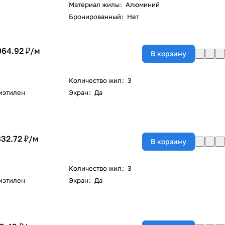
Материал жилы
:
Алюминий
Бронированный
:
Нет
064.92 ₽/
м
В корзину
Количество жил
:
3
иэтилен
Экран
:
Да
832.72 ₽/
м
В корзину
Количество жил
:
3
иэтилен
Экран
:
Да