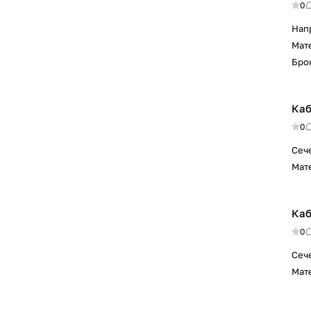
0
Нап
Мат
Бро
Каб
0
Сеч
Мат
Каб
0
Сеч
Мат