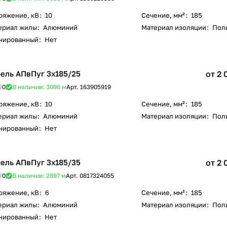
ряжение, кВ
:
10
Сечение, мм²
:
185
ериал жилы
:
Алюминий
Материал изоляции
:
Пол
нированный
:
Нет
ель АПвПуг 3х185/25
от 2 
0
В наличии: 3096
м
Арт.
163905919
ряжение, кВ
:
10
Сечение, мм²
:
185
ериал жилы
:
Алюминий
Материал изоляции
:
Пол
нированный
:
Нет
ель АПвПуг 3х185/35
от 2 
0
В наличии: 2897
м
Арт.
0817324055
ряжение, кВ
:
6
Сечение, мм²
:
185
ериал жилы
:
Алюминий
Материал изоляции
:
Пол
нированный
:
Нет