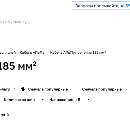
Запросы присылайте на
5
изоляцией
Кабель АПвПуг
Кабель АПвПуг сечение 185 мм²
185 мм²
ильтр
Сначала популярные
Сначала популярные
Количество жил
Напряжение, кВ
белей