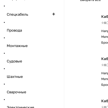
Спецкабель
Каб
0
Провода
Нап
Мат
Бро
Монтажные
Каб
Судовые
0
Нап
Шахтные
Мат
Бро
Сварочные
Каб
Электрические
0