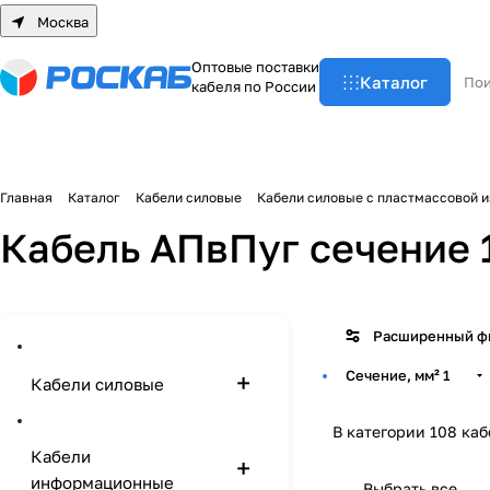
Москва
О
п
т
о
в
ы
е
п
о
с
т
а
в
к
и
Каталог
к
а
б
е
л
я
п
о
Р
о
с
с
и
и
Главная
Каталог
Кабели силовые
Кабели силовые с пластмассовой 
Кабель АПвПуг сечение 
Расширенный ф
Сечение, мм²
1
Кабели силовые
В категории 108 ка
Кабели
информационные
Выбрать все