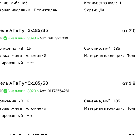
ение, мм²
:
185
Количество жил
:
1
ериал изоляции
:
Полиэтилен
Экран
:
Да
ель АПвПуг 3х185/35
от 2 
0
В наличии: 3093
м
Арт.
0817324049
ряжение, кВ
:
15
Сечение, мм²
:
185
ериал жилы
:
Алюминий
Материал изоляции
:
Пол
нированный
:
Нет
ель АПвПуг 3х185/50
от 1 
0
В наличии: 3029
м
Арт.
01173554281
ряжение, кВ
:
6
Сечение, мм²
:
185
ериал жилы
:
Алюминий
Материал изоляции
:
Пол
нированный
:
Нет