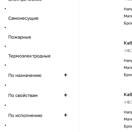
Нап
Мат
Самонесущие
Бро
Пожарные
Каб
0
Термоэлектродные
Нап
Мат
Бро
По назначению
Каб
По свойствам
0
Нап
По исполнению
Мат
Бро