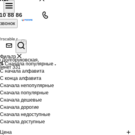
10 88 86
 звонок
rscable.r
Фильтр
л Долгоруковская,
Сначала популярные
бинет 331
С начала алфавита
С конца алфавита
Сначала непопулярные
Сначала популярные
Сначала дешевые
Сначала дорогие
Сначала недоступные
Сначала доступные
Цена