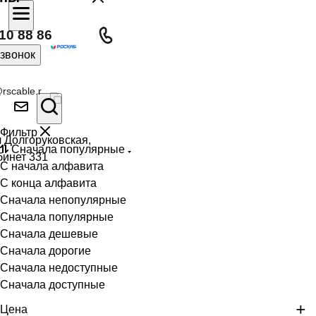
10 88 86
 звонок
rscable.r
Фильтр
л Долгоруковская,
Сначала популярные
бинет 331
С начала алфавита
С конца алфавита
Сначала непопулярные
Сначала популярные
Сначала дешевые
Сначала дорогие
Сначала недоступные
Сначала доступные
Цена