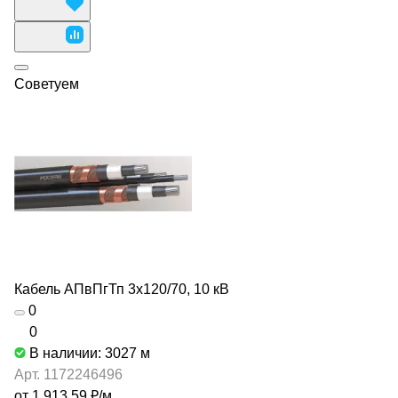
Советуем
Кабель АПвПгТп 3х120/70, 10 кВ
0
0
В наличии: 3027
м
Арт.
1172246496
от 1 913.59 ₽/
м