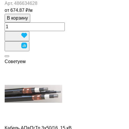
Арт.
486634628
от 674.87 ₽/
м
В корзину
Советуем
Кабель АПвПгТп 3х50/16, 15 кВ