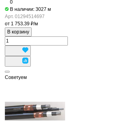
0
В наличии: 3027
м
Арт.
01294514697
от 1 753.39 ₽/
м
В корзину
Советуем