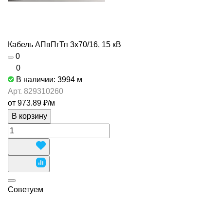
Кабель АПвПгТп 3х70/16, 15 кВ
0
0
В наличии: 3994
м
Арт.
829310260
от 973.89 ₽/
м
В корзину
Советуем