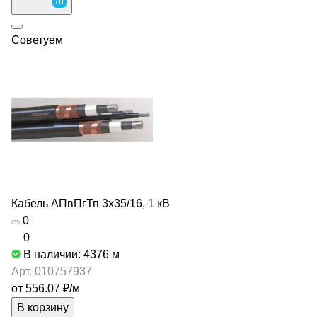
Советуем
Кабель АПвПгТп 3х35/16, 1 кВ
0
0
В наличии: 4376
м
Арт.
010757937
от 556.07 ₽/
м
В корзину