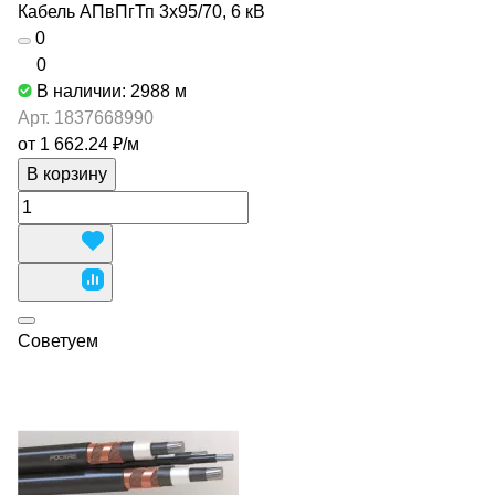
Кабель АПвПгТп 3х95/70, 6 кВ
0
0
В наличии: 2988
м
Арт.
1837668990
от 1 662.24 ₽/
м
В корзину
Советуем