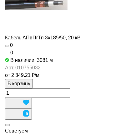
Кабель АПвПгТп 3х185/50, 20 кВ
0
0
В наличии: 3081
м
Арт.
010755032
от 2 349.21 ₽/
м
В корзину
Советуем