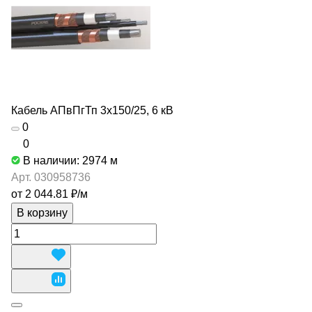
Кабель АПвПгТп 3х150/25, 6 кВ
0
0
В наличии: 2974
м
Арт.
030958736
от 2 044.81 ₽/
м
В корзину