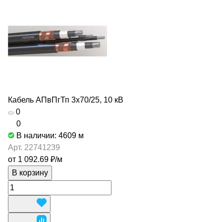
Кабель АПвПгТп 3х70/25, 10 кВ
0
0
В наличии: 4609
м
Арт.
22741239
от 1 092.69 ₽/
м
В корзину