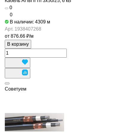
Кабель АПвПгТп 3х50/25, 6 кВ
0
0
В наличии: 4309
м
Арт.
1938407268
от 876.66 ₽/
м
В корзину
Советуем