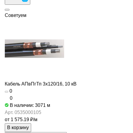
Советуем
Кабель АПвПгТп 3х120/16, 10 кВ
0
0
В наличии: 3071
м
Арт.
0535000105
от 1 575.19 ₽/
м
В корзину