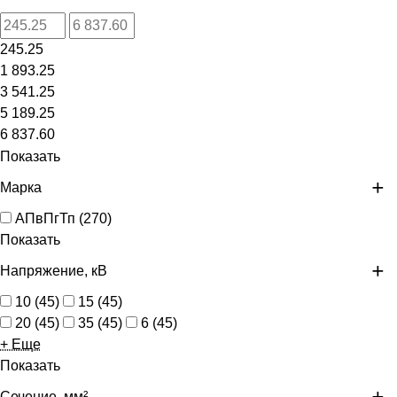
245.25
1 893.25
3 541.25
5 189.25
6 837.60
Показать
Марка
АПвПгТп
(
270
)
Показать
Напряжение, кВ
10
(
45
)
15
(
45
)
20
(
45
)
35
(
45
)
6
(
45
)
+ Еще
Показать
Сечение, мм²