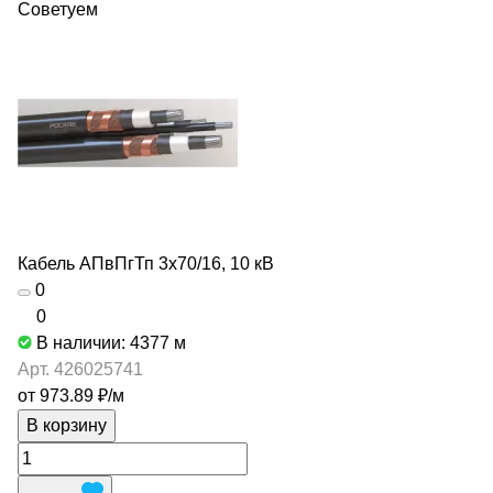
Советуем
Кабель АПвПгТп 3х70/16, 10 кВ
0
0
В наличии: 4377
м
Арт.
426025741
от 973.89 ₽/
м
В корзину