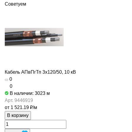
Советуем
Кабель АПвПгТп 3х120/50, 10 кВ
0
0
В наличии: 3023
м
Арт.
9446919
от 1 521.19 ₽/
м
В корзину