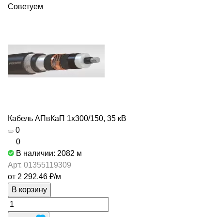
Советуем
Кабель АПвКаП 1х300/150, 35 кВ
0
0
В наличии: 2082
м
Арт.
01355119309
от 2 292.46 ₽/
м
В корзину