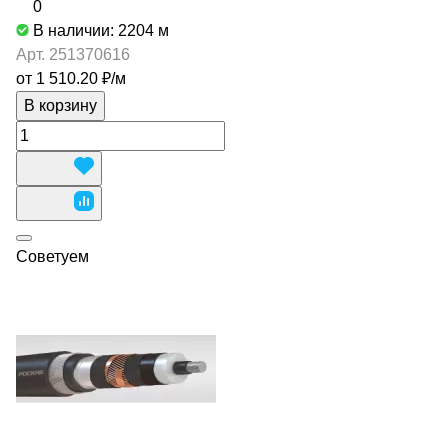
0
В наличии: 2204
м
Арт.
251370616
от 1 510.20 ₽/
м
В корзину
Советуем