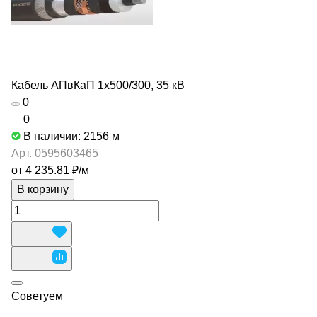
Кабель АПвКаП 1х500/300, 35 кВ
0
0
В наличии: 2156
м
Арт.
0595603465
от 4 235.81 ₽/
м
В корзину
Советуем