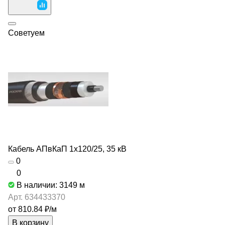
Советуем
Кабель АПвКаП 1х120/25, 35 кВ
0
0
В наличии: 3149
м
Арт.
634433370
от 810.84 ₽/
м
В корзину