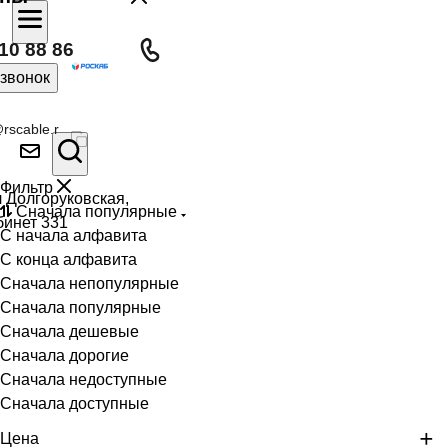
10 88 86
 звонок
rscable.r
Фильтр
л Долгоруковская,
Сначала популярные
бинет 331
С начала алфавита
С конца алфавита
Сначала непопулярные
Сначала популярные
Сначала дешевые
Сначала дорогие
Сначала недоступные
Сначала доступные
Цена