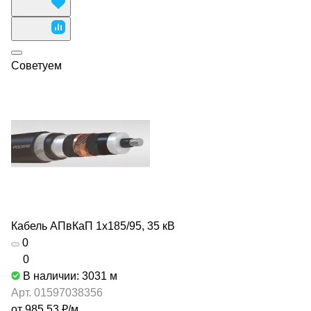
Советуем
Кабель АПвКаП 1х185/95, 35 кВ
0
0
В наличии: 3031
м
Арт.
01597038356
от 985.53 ₽/
м