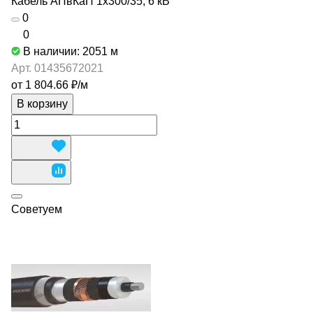
Кабель АПвКаП 1х300/35, 6 кВ
0
0
В наличии: 2051
м
Арт.
01435672021
от 1 804.66 ₽/
м
В корзину
Советуем