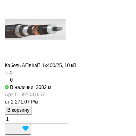
Кабель АПвКаП 1х400/25, 10 кВ
0
0
В наличии: 2082
м
Арт.
01597037657
от 2 271.07 ₽/
м
В корзину