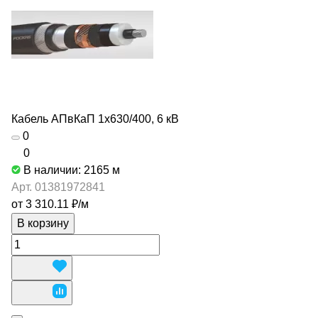
Кабель АПвКаП 1х630/400, 6 кВ
0
0
В наличии: 2165
м
Арт.
01381972841
от 3 310.11 ₽/
м
В корзину