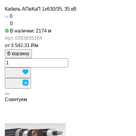
Кабель АПвКаП 1х630/35, 35 кВ
0
0
В наличии: 2174
м
Арт.
0393835164
от 3 542.31 ₽/
м
В корзину
Советуем