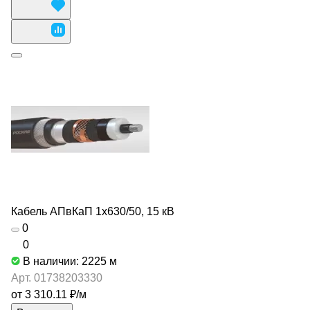
Кабель АПвКаП 1х630/50, 15 кВ
0
0
В наличии: 2225
м
Арт.
01738203330
от 3 310.11 ₽/
м