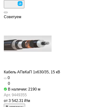
Советуем
Кабель АПвКаП 1х630/35, 15 кВ
0
0
В наличии: 2190
м
Арт.
9449355
от 3 542.31 ₽/
м