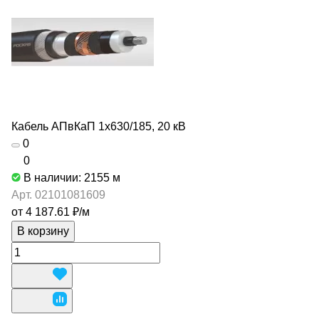
Кабель АПвКаП 1х630/185, 20 кВ
0
0
В наличии: 2155
м
Арт.
02101081609
от 4 187.61 ₽/
м
В корзину