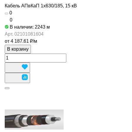
Кабель АПвКаП 1х630/185, 15 кВ
0
0
В наличии: 2243
м
Арт.
02101081604
от 4 187.61 ₽/
м
В корзину