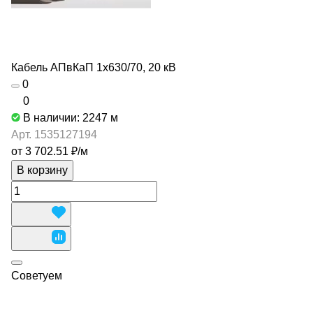
Кабель АПвКаП 1х630/70, 20 кВ
0
0
В наличии: 2247
м
Арт.
1535127194
от 3 702.51 ₽/
м
В корзину
Советуем