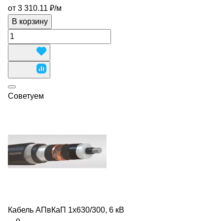
от 3 310.11 ₽/
м
В корзину
Советуем
Кабель АПвКаП 1х630/300, 6 кВ