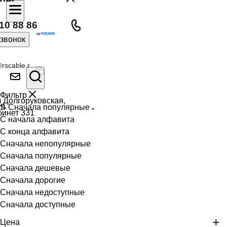
10 88 86
 звонок
rscable.r
Фильтр
л Долгоруковская,
Сначала популярные
бинет 331
С начала алфавита
С конца алфавита
Сначала непопулярные
Сначала популярные
Сначала дешевые
Сначала дорогие
Сначала недоступные
Сначала доступные
Цена