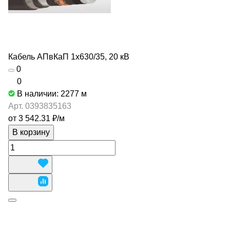
Кабель АПвКаП 1х630/35, 20 кВ
0
0
В наличии: 2277
м
Арт.
0393835163
от 3 542.31 ₽/
м
В корзину