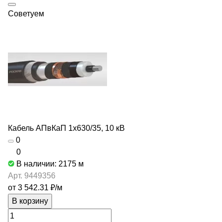
Советуем
Кабель АПвКаП 1х630/35, 10 кВ
0
0
В наличии: 2175
м
Арт.
9449356
от 3 542.31 ₽/
м
В корзину