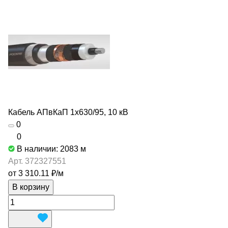
Кабель АПвКаП 1х630/95, 10 кВ
0
0
В наличии: 2083
м
Арт.
372327551
от 3 310.11 ₽/
м
В корзину