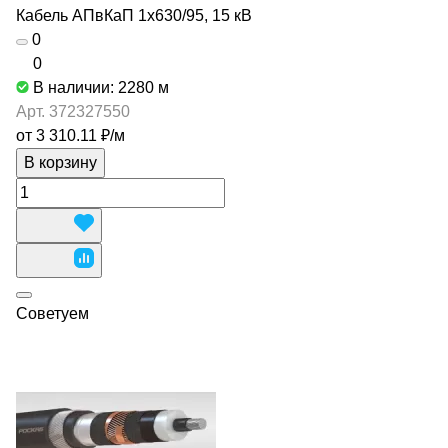
Кабель АПвКаП 1х630/95, 15 кВ
0
0
В наличии: 2280
м
Арт.
372327550
от 3 310.11 ₽/
м
В корзину
Советуем