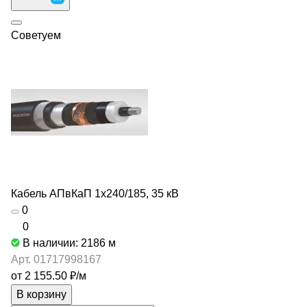
Советуем
Кабель АПвКаП 1х240/185, 35 кВ
0
0
В наличии: 2186
м
Арт.
01717998167
от 2 155.50 ₽/
м
В корзину