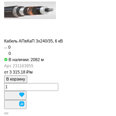
Кабель АПвКаП 3х240/35, 6 кВ
0
0
В наличии: 2082
м
Арт.
231163955
от 3 315.18 ₽/
м
В корзину