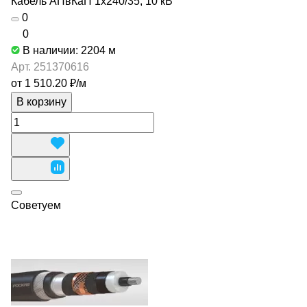
Кабель АПвКаП 1х240/35, 10 кВ
0
0
В наличии: 2204
м
Арт.
251370616
от 1 510.20 ₽/
м
В корзину
Советуем