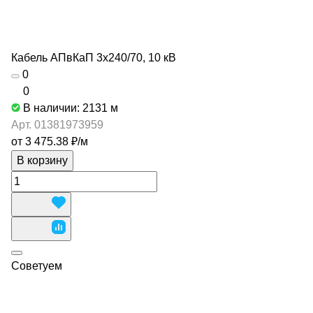
Кабель АПвКаП 3х240/70, 10 кВ
0
0
В наличии: 2131
м
Арт.
01381973959
от 3 475.38 ₽/
м
В корзину
Советуем