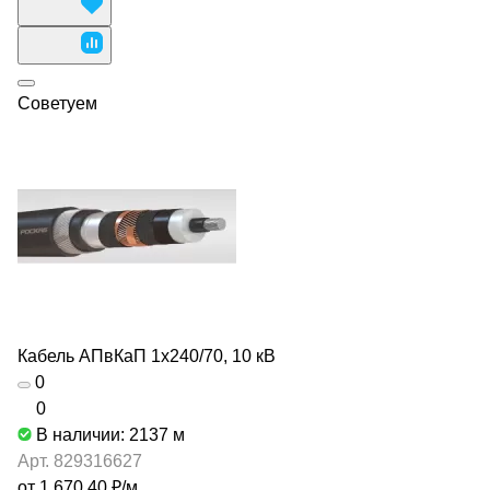
Советуем
Кабель АПвКаП 1х240/70, 10 кВ
0
0
В наличии: 2137
м
Арт.
829316627
от 1 670.40 ₽/
м