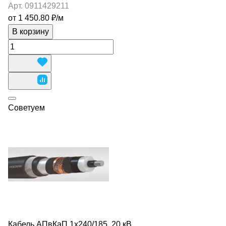
Арт.
0911429211
от 1 450.80 ₽/
м
В корзину
Советуем
Кабель АПвКаП 1х240/185, 20 кВ