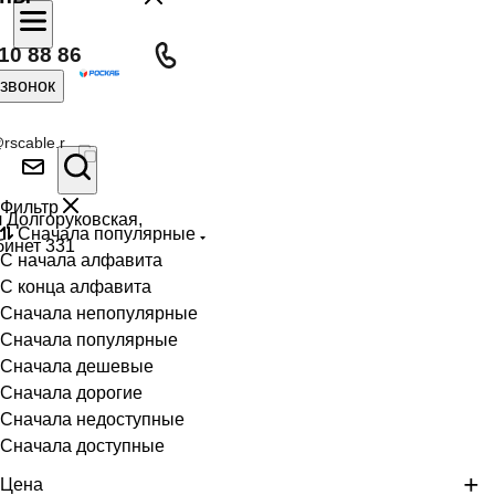
10 88 86
 звонок
rscable.r
Фильтр
л Долгоруковская,
Сначала популярные
бинет 331
С начала алфавита
С конца алфавита
Сначала непопулярные
Сначала популярные
Сначала дешевые
Сначала дорогие
Сначала недоступные
Сначала доступные
Цена