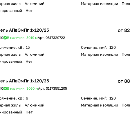
ериал жилы
:
Алюминий
Материал изоляции
:
Пол
нированный
:
Нет
ель АПвЭмПг 1х120/25
от 82
0
В наличии: 3019
м
Арт.
0817320722
ряжение, кВ
:
15
Сечение, мм²
:
120
ериал жилы
:
Алюминий
Материал изоляции
:
Пол
нированный
:
Нет
ель АПвЭмПг 1х120/35
от 88
0
В наличии: 3060
м
Арт.
01173551205
ряжение, кВ
:
6
Сечение, мм²
:
120
ериал жилы
:
Алюминий
Материал изоляции
:
Пол
нированный
:
Нет