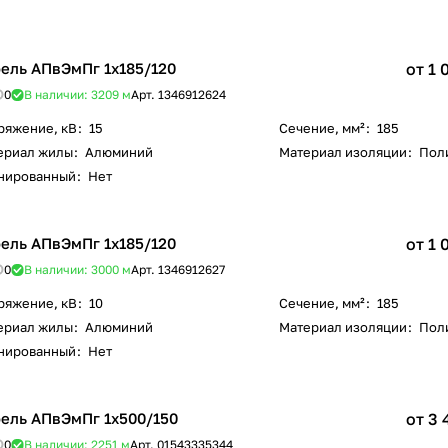
ель АПвЭмПг 1х185/120
от 1 
0
В наличии: 3209
м
Арт.
1346912624
ряжение, кВ
:
15
Сечение, мм²
:
185
ериал жилы
:
Алюминий
Материал изоляции
:
Пол
нированный
:
Нет
ель АПвЭмПг 1х185/120
от 1 
0
В наличии: 3000
м
Арт.
1346912627
ряжение, кВ
:
10
Сечение, мм²
:
185
ериал жилы
:
Алюминий
Материал изоляции
:
Пол
нированный
:
Нет
ель АПвЭмПг 1х500/150
от 3 
0
В наличии: 2251
м
Арт.
01543335344