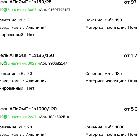
ель АПвЭмПг 1х150/25
от 97
0
В наличии: 3006
м
Арт.
01697795157
ряжение, кВ
:
6
Сечение, мм²
:
150
ериал жилы
:
Алюминий
Материал изоляции
:
Пол
нированный
:
Нет
ель АПвЭмПг 1х185/150
от 1 
0
В наличии: 3029
м
Арт.
990682147
ряжение, кВ
:
20
Сечение, мм²
:
185
ериал жилы
:
Алюминий
Материал изоляции
:
Пол
нированный
:
Нет
ель АПвЭмПг 1х1000/120
от 5 
0
В наличии: 2234
м
Арт.
1884692519
ряжение, кВ
:
20
Сечение, мм²
:
1000
ериал жилы
:
Алюминий
Материал изоляции
:
Пол