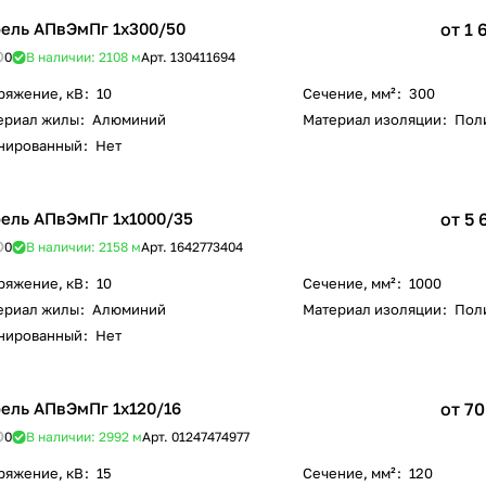
ель АПвЭмПг 1х300/50
от 1 
0
В наличии: 2108
м
Арт.
130411694
ряжение, кВ
:
10
Сечение, мм²
:
300
ериал жилы
:
Алюминий
Материал изоляции
:
Пол
нированный
:
Нет
ель АПвЭмПг 1х1000/35
от 5 
0
В наличии: 2158
м
Арт.
1642773404
ряжение, кВ
:
10
Сечение, мм²
:
1000
ериал жилы
:
Алюминий
Материал изоляции
:
Пол
нированный
:
Нет
ель АПвЭмПг 1х120/16
от 70
0
В наличии: 2992
м
Арт.
01247474977
ряжение, кВ
:
15
Сечение, мм²
:
120