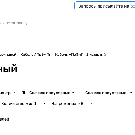
Запросы присылайте на
5
изоляцией
Кабель АПвЭмПг
Кабель АПвЭмПг 1-жильный
ный
ильтр
Сначала популярные
Сначала популярные
Количество жил
1
Напряжение, кВ
белей