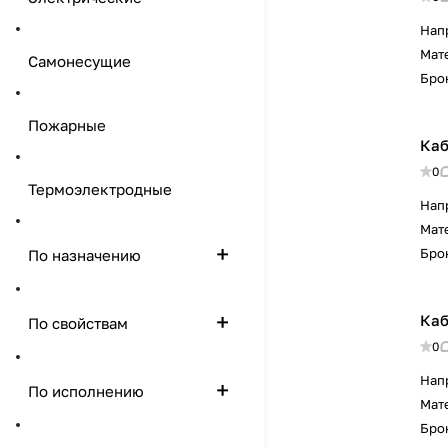
Нап
Мат
Самонесущие
Бро
Пожарные
Каб
0
Термоэлектродные
Нап
Мат
Бро
По назначению
Каб
По свойствам
0
Нап
По исполнению
Мат
Бро