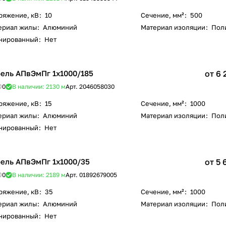
ряжение, кВ
:
10
Сечение, мм²
:
500
ериал жилы
:
Алюминий
Материал изоляции
:
Пол
нированный
:
Нет
ель АПвЭмПг 1х1000/185
от 6 
0
В наличии: 2130
м
Арт.
2046058030
ряжение, кВ
:
15
Сечение, мм²
:
1000
ериал жилы
:
Алюминий
Материал изоляции
:
Пол
нированный
:
Нет
ель АПвЭмПг 1х1000/35
от 5 
0
В наличии: 2189
м
Арт.
01892679005
ряжение, кВ
:
35
Сечение, мм²
:
1000
ериал жилы
:
Алюминий
Материал изоляции
:
Пол
нированный
:
Нет