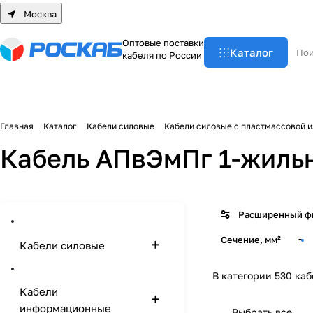
Москва
О
п
т
о
в
ы
е
п
о
с
т
а
в
к
и
Каталог
к
а
б
е
л
я
п
о
Р
о
с
с
и
и
Главная
Каталог
Кабели силовые
Кабели силовые с пластмассовой 
Кабель АПвЭмПг 1-жиль
Расширенный ф
Сечение, мм²
Кабели силовые
В категории 530 ка
Кабели
информационные
Выбрать все