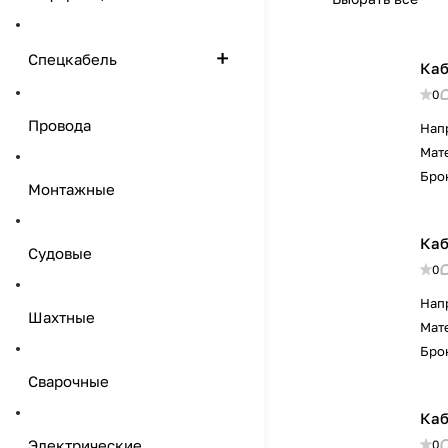
Спецкабель
Каб
0
Провода
Нап
Мат
Бро
Монтажные
Каб
Судовые
0
Нап
Шахтные
Мат
Бро
Сварочные
Каб
Электрические
0