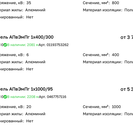
ряжение, кВ
:
35
Сечение, мм²
:
800
ериал жилы
:
Алюминий
Материал изоляции
:
Пол
нированный
:
Нет
ель АПвЭмПг 1х400/300
от 3 
0
В наличии: 2081
м
Арт.
01193753262
ряжение, кВ
:
6
Сечение, мм²
:
400
ериал жилы
:
Алюминий
Материал изоляции
:
Пол
нированный
:
Нет
ель АПвЭмПг 1х1000/95
от 5 
0
В наличии: 2208
м
Арт.
0467757116
ряжение, кВ
:
20
Сечение, мм²
:
1000
ериал жилы
:
Алюминий
Материал изоляции
:
Пол
нированный
:
Нет