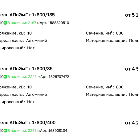
ель АПвЭмПг 1х800/185
от 5 
0
В наличии: 2197
м
Арт.
1588829510
ряжение, кВ
:
10
Сечение, мм²
:
800
ериал жилы
:
Алюминий
Материал изоляции
:
Пол
нированный
:
Нет
ель АПвЭмПг 1х800/35
от 4 
0
В наличии: 2225
м
Арт.
1326707472
ряжение, кВ
:
10
Сечение, мм²
:
800
ериал жилы
:
Алюминий
Материал изоляции
:
Пол
нированный
:
Нет
ель АПвЭмПг 1х800/400
от 4 
0
В наличии: 2267
м
Арт.
163908104