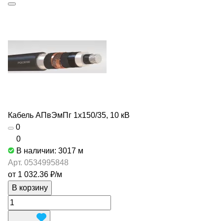
Кабель АПвЭмПг 1х150/35, 10 кВ
0
0
В наличии: 3017
м
Арт.
0534995848
от 1 032.36 ₽/
м
В корзину