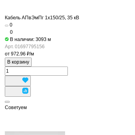
Кабель АПвЭмПг 1х150/25, 35 кВ
0
0
В наличии: 3093
м
Арт.
01697795156
от 972.96 ₽/
м
В корзину
Советуем