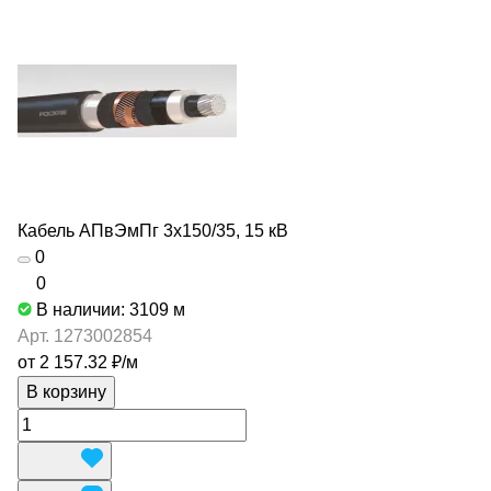
Кабель АПвЭмПг 3х150/35, 15 кВ
0
0
В наличии: 3109
м
Арт.
1273002854
от 2 157.32 ₽/
м
В корзину