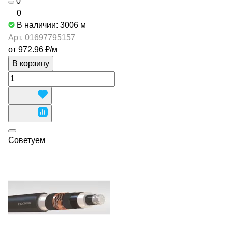
0
0
В наличии: 3006
м
Арт.
01697795157
от 972.96 ₽/
м
В корзину
Советуем