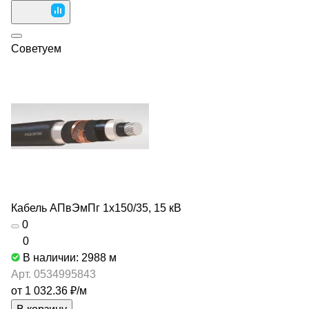
Советуем
Кабель АПвЭмПг 1х150/35, 15 кВ
0
0
В наличии: 2988
м
Арт.
0534995843
от 1 032.36 ₽/
м