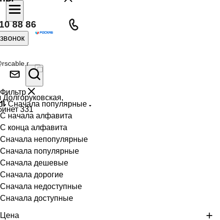
10 88 86
 звонок
rscable.r
Фильтр
л Долгоруковская,
Сначала популярные
бинет 331
С начала алфавита
С конца алфавита
Сначала непопулярные
Сначала популярные
Сначала дешевые
Сначала дорогие
Сначала недоступные
Сначала доступные
Цена