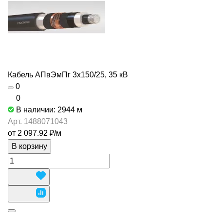
Кабель АПвЭмПг 3х150/25, 35 кВ
0
0
В наличии: 2944
м
Арт.
1488071043
от 2 097.92 ₽/
м
В корзину