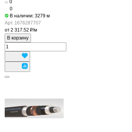
0
0
В наличии: 3279
м
Арт.
1676287707
от 2 317.52 ₽/
м
В корзину