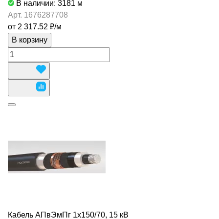
В наличии: 3181
м
Арт.
1676287708
от 2 317.52 ₽/
м
В корзину
Кабель АПвЭмПг 1х150/70, 15 кВ