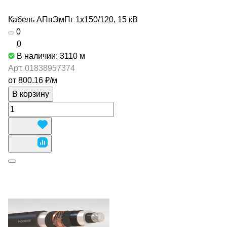
Кабель АПвЭмПг 1х150/120, 15 кВ
0
0
В наличии: 3110
м
Арт.
01838957374
от 800.16 ₽/
м
В корзину