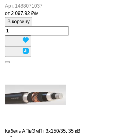
Арт.
1488071037
от 2 097.92 ₽/
м
В корзину
Кабель АПвЭмПг 3х150/35, 35 кВ