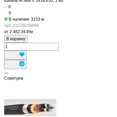
Кабель АПвБПг 3х185/50, 1 кВ
0
0
В наличии: 3153
м
Арт.
01576838868
от 2 482.34 ₽/
м
В корзину
Советуем