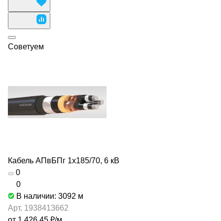
Советуем
Кабель АПвБПг 1х185/70, 6 кВ
0
0
В наличии: 3092
м
Арт.
1938413662
от 1 426.45 ₽/
м