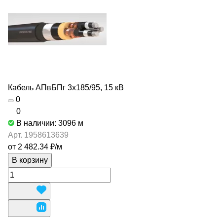
Кабель АПвБПг 3х185/95, 15 кВ
0
0
В наличии: 3096
м
Арт.
1958613639
от 2 482.34 ₽/
м
В корзину