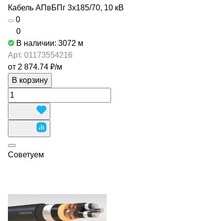
Кабель АПвБПг 3х185/70, 10 кВ
0
0
В наличии: 3072
м
Арт.
01173554216
от 2 874.74 ₽/
м
В корзину
Советуем