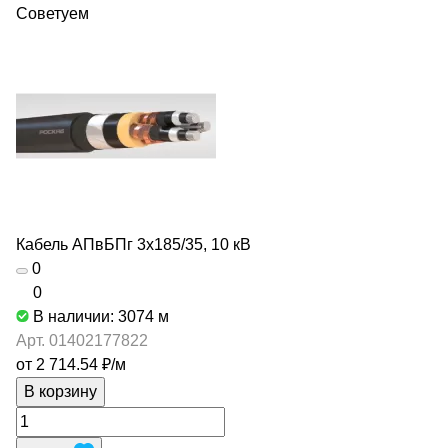
Советуем
Кабель АПвБПг 3х185/35, 10 кВ
0
0
В наличии: 3074
м
Арт.
01402177822
от 2 714.54 ₽/
м
В корзину