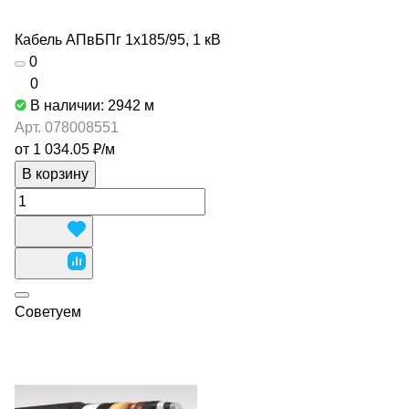
Кабель АПвБПг 1х185/95, 1 кВ
0
0
В наличии: 2942
м
Арт.
078008551
от 1 034.05 ₽/
м
В корзину
Советуем