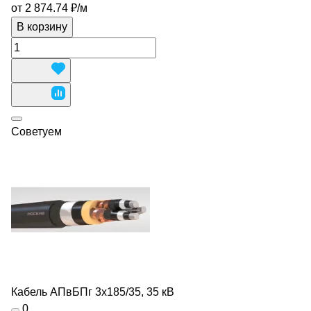
от 2 874.74 ₽/
м
В корзину
Советуем
Кабель АПвБПг 3х185/35, 35 кВ
0