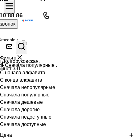
10 88 86
 звонок
rscable.r
Фильтр
л Долгоруковская,
Сначала популярные
бинет 331
С начала алфавита
С конца алфавита
Сначала непопулярные
Сначала популярные
Сначала дешевые
Сначала дорогие
Сначала недоступные
Сначала доступные
Цена