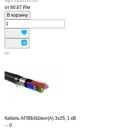
Арт.
763570705
от 60.67 ₽/
м
В корзину
Кабель АПВБбШвнг(А) 3х25, 1 кВ
0