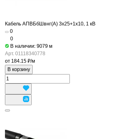
Кабель АПВБбШвнг(А) 3х25+1х10, 1 кВ
0
0
В наличии: 9079
м
Арт.
01118340778
от 184.15 ₽/
м
В корзину