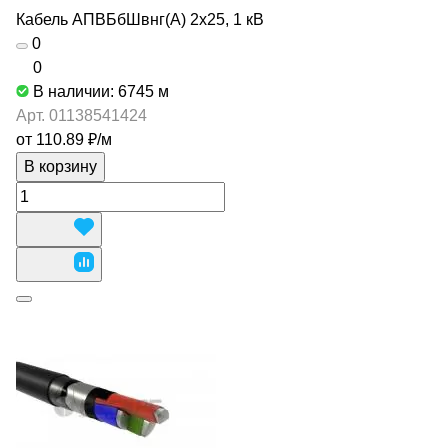
Кабель АПВБбШвнг(А) 2х25, 1 кВ
0
0
В наличии: 6745
м
Арт.
01138541424
от 110.89 ₽/
м
В корзину