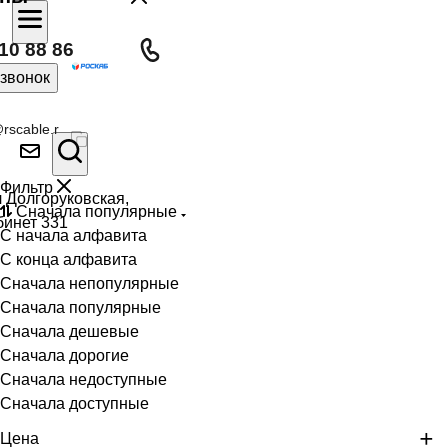
10 88 86
 звонок
rscable.r
Фильтр
л Долгоруковская,
Сначала популярные
бинет 331
С начала алфавита
С конца алфавита
Сначала непопулярные
Сначала популярные
Сначала дешевые
Сначала дорогие
Сначала недоступные
Сначала доступные
Цена