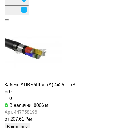
Кабель АПВБбШвнг(А) 4х25, 1 кВ
0
0
В наличии: 8066
м
Арт.
447758196
от 207.61 ₽/
м
В корзину