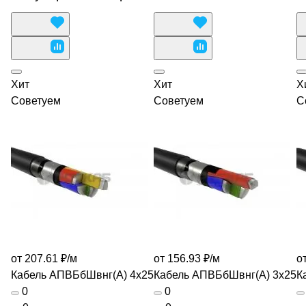
Хит
Хит
Х
Советуем
Советуем
С
от 207.61 ₽/
м
от 156.93 ₽/
м
от
Кабель АПВБбШвнг(А) 4х25
Кабель АПВБбШвнг(А) 3х25
К
0
0