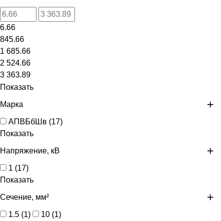
6.66
845.66
1 685.66
2 524.66
3 363.89
Показать
Марка
АПВБбШв
(
17
)
Показать
Напряжение, кВ
1
(
17
)
Показать
Сечение, мм²
1.5
(
1
)
10
(
1
)