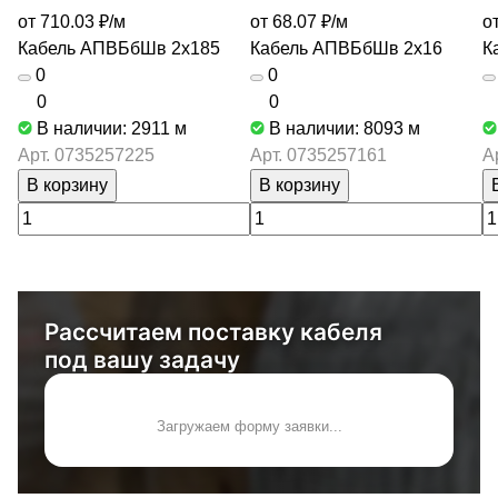
от 710.03 ₽/
м
от 68.07 ₽/
м
о
Кабель АПВБбШв 2х185
Кабель АПВБбШв 2х16
К
0
0
0
0
В наличии: 2911
м
В наличии: 8093
м
Арт.
0735257225
Арт.
0735257161
А
В корзину
В корзину
Рассчитаем поставку кабеля
под вашу задачу
Загружаем форму заявки...