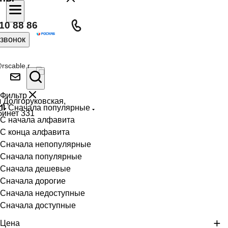
10 88 86
 звонок
rscable.r
Фильтр
л Долгоруковская,
Сначала популярные
бинет 331
С начала алфавита
С конца алфавита
Сначала непопулярные
Сначала популярные
Сначала дешевые
Сначала дорогие
Сначала недоступные
Сначала доступные
Цена