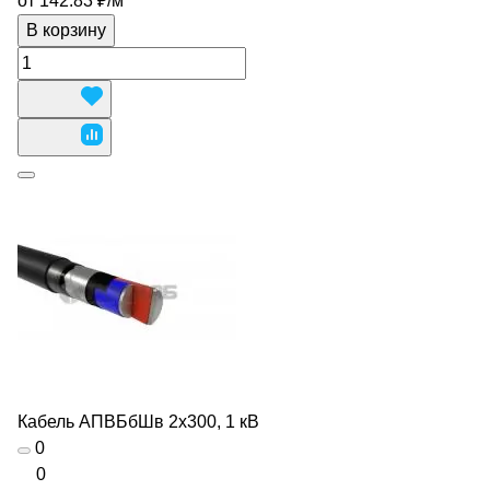
от 142.83 ₽/
м
В корзину
Кабель АПВБбШв 2х300, 1 кВ
0
0