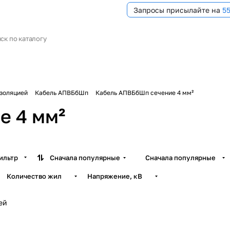
Запросы присылайте на
5
изоляцией
Кабель АПВБбШп
Кабель АПВБбШп сечение 4 мм²
е 4 мм²
ильтр
Сначала популярные
Сначала популярные
Количество жил
Напряжение, кВ
ей