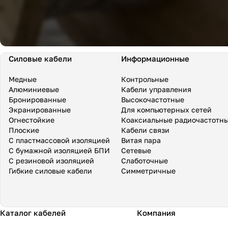
Силовые кабели
Информационные
Медные
Контрольные
Алюминиевые
Кабели управления
Бронированные
Высокочастотные
Экранированные
Для компьютерных сетей
Огнестойкие
Коаксиальные радиочастотн
Плоские
Кабели связи
С пластмассовой изоляцией
Витая пара
С бумажной изоляцией БПИ
Сетевые
С резиновой изоляцией
Слаботочные
Гибкие силовые кабели
Симметричные
Каталог кабелей
Компания