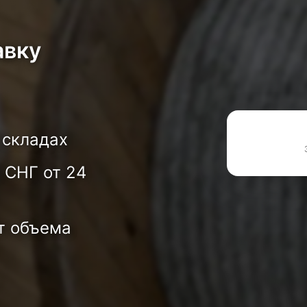
авку
 складах
 СНГ от 24
т объема