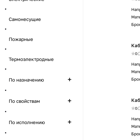
Нап
Мат
Самонесущие
Бро
Пожарные
Каб
0
Термоэлектродные
Нап
Мат
Бро
По назначению
Каб
По свойствам
0
Нап
По исполнению
Мат
Бро