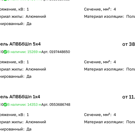
ряжение, кВ
:
1
Сечение, мм²
:
4
ериал жилы
:
Алюминий
Материал изоляции
:
Пол
нированный
:
Да
ель АПВБбШп 5х4
от 38
0
В наличии: 15269
м
Арт.
0197448650
ряжение, кВ
:
1
Сечение, мм²
:
4
ериал жилы
:
Алюминий
Материал изоляции
:
Пол
нированный
:
Да
ель АПВБбШп 1х4
от 11
0
В наличии: 14353
м
Арт.
0553686748
ряжение, кВ
:
1
Сечение, мм²
:
4
ериал жилы
:
Алюминий
Материал изоляции
:
Пол
нированный
:
Да