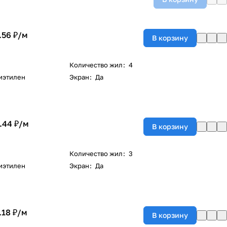
.56 ₽/
м
В корзину
Количество жил
:
4
иэтилен
Экран
:
Да
.44 ₽/
м
В корзину
Количество жил
:
3
иэтилен
Экран
:
Да
.18 ₽/
м
В корзину