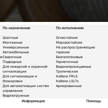
По назначению
По исполнению
Шахтные
Огнестойкие
Монтажные
Морозостойкие
Универсальные
Не распространяющие
Автомобильные
горение
ые
Сварочные
Безгалогеновые
Подводные
Герметичные
Для пожарной и охранной
Водонепроницаемые
сигнализации
Тропические
Для сигнализации и
Кабели FRLS
блокировки
Кабели LSLTx
Для автоматизации систем
Армированные
управления
Водопогружные
Информация
Помощь