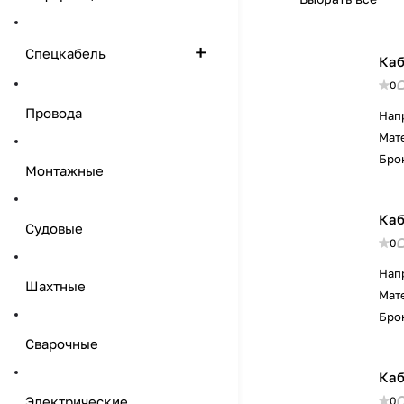
Спецкабель
Каб
0
Провода
Нап
Мат
Бро
Монтажные
Каб
Судовые
0
Нап
Шахтные
Мат
Бро
Сварочные
Каб
Электрические
0