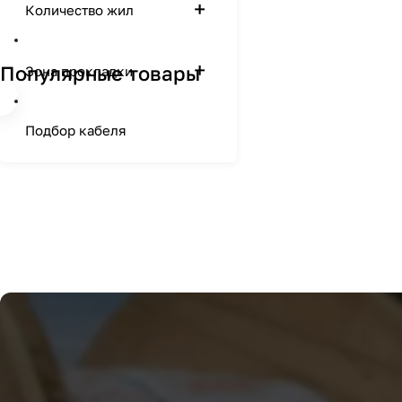
Количество жил
Популярные товары
Зона прокладки
Подбор кабеля