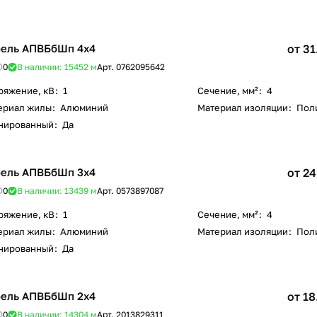
ель АПВБбШп 4х4
от 31
0
В наличии: 15452
м
Арт.
0762095642
ряжение, кВ
:
1
Сечение, мм²
:
4
ериал жилы
:
Алюминий
Материал изоляции
:
Пол
нированный
:
Да
ель АПВБбШп 3х4
от 24
0
В наличии: 13439
м
Арт.
0573897087
ряжение, кВ
:
1
Сечение, мм²
:
4
ериал жилы
:
Алюминий
Материал изоляции
:
Пол
нированный
:
Да
ель АПВБбШп 2х4
от 18
0
В наличии: 14304
м
Арт.
2013829311