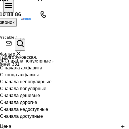
10 88 86
 звонок
rscable.r
Фильтр
л Долгоруковская,
Сначала популярные
бинет 331
С начала алфавита
С конца алфавита
Сначала непопулярные
Сначала популярные
Сначала дешевые
Сначала дорогие
Сначала недоступные
Сначала доступные
Цена