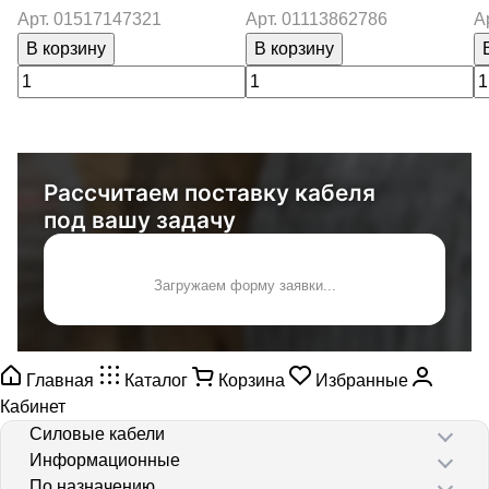
Арт.
01517147321
Арт.
01113862786
А
В корзину
В корзину
Рассчитаем поставку кабеля
под вашу задачу
Загружаем форму заявки...
Главная
Каталог
Корзина
Избранные
Кабинет
Силовые кабели
Информационные
По назначению