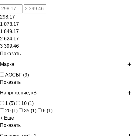
298.17
1 073.17
1 849.17
2 624.17
3 399.46
Показать
Марка
АОСБГ
(
9
)
Показать
Напряжение, кВ
1
(
5
)
10
(
1
)
20
(
1
)
35
(
1
)
6
(
1
)
+ Еще
Показать
Сечение, мм²
: 1