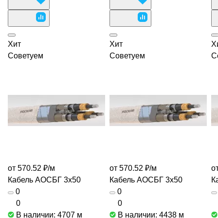
Хит
Хит
Х
Советуем
Советуем
С
от 570.52 ₽/
м
от 570.52 ₽/
м
о
Кабель АОСБГ 3х50
Кабель АОСБГ 3х50
К
0
0
0
0
В наличии: 4707
м
В наличии: 4438
м