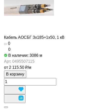
Кабель АОСБГ 3х185+1х50, 1 кВ
0
0
В наличии: 3086
м
Арт.
0495507115
от 2 115.50 ₽/
м
В корзину