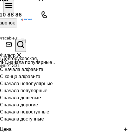
10 88 86
 звонок
rscable.r
Фильтр
л Долгоруковская,
Сначала популярные
бинет 331
С начала алфавита
С конца алфавита
Сначала непопулярные
Сначала популярные
Сначала дешевые
Сначала дорогие
Сначала недоступные
Сначала доступные
Цена