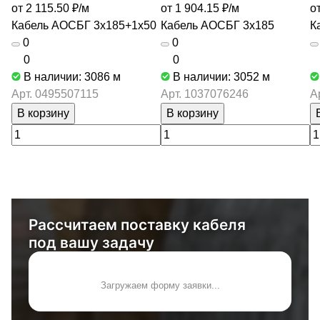
от 2 115.50 ₽/
м
от 1 904.15 ₽/
м
о
Кабель АОСБГ 3х185+1х50
Кабель АОСБГ 3х185
К
0
0
0
0
В наличии: 3086
м
В наличии: 3052
м
Арт.
0495507115
Арт.
1037076246
А
В корзину
В корзину
Рассчитаем поставку кабеля
под вашу задачу
Загружаем форму заявки...