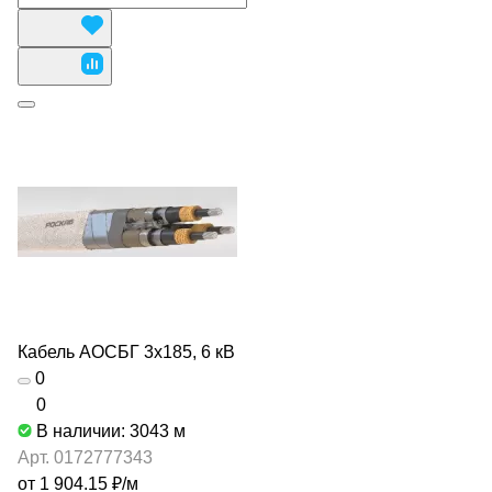
Кабель АОСБГ 3х185, 6 кВ
0
0
В наличии: 3043
м
Арт.
0172777343
от 1 904.15 ₽/
м