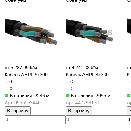
Советуем
Советуем
С
от 5 287.99 ₽/
м
от 4 241.08 ₽/
м
о
Кабель АНРГ 5х300
Кабель АНРГ 4х300
К
0
0
0
0
В наличии: 2246
м
В наличии: 2055
м
Арт.
0956963440
Арт.
447758170
А
В корзину
В корзину