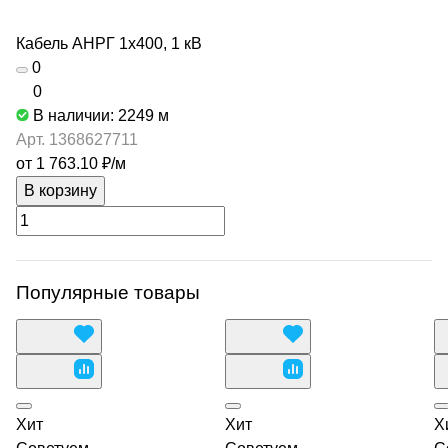
Кабель АНРГ 1х400, 1 кВ
0
0
В наличии: 2249
м
Арт.
1368627711
от 1 763.10 ₽/
м
В корзину
Популярные товары
Хит
Хит
Х