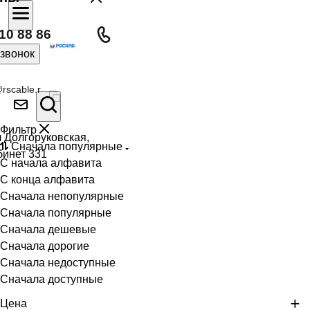
10 88 86
 звонок
rscable.r
Фильтр
л Долгоруковская,
Сначала популярные
бинет 331
С начала алфавита
С конца алфавита
Сначала непопулярные
Сначала популярные
Сначала дешевые
Сначала дорогие
Сначала недоступные
Сначала доступные
Цена