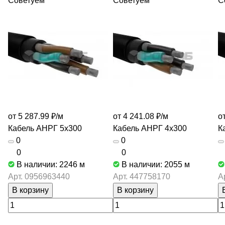
Советуем
Советуем
С
от 5 287.99 ₽/
м
от 4 241.08 ₽/
м
о
Кабель АНРГ 5х300
Кабель АНРГ 4х300
К
0
0
0
0
В наличии: 2246
м
В наличии: 2055
м
Арт.
0956963440
Арт.
447758170
А
В корзину
В корзину