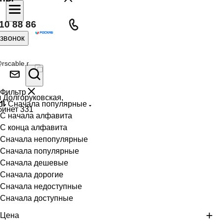
10 88 86
 звонок
rscable.r
Фильтр
л Долгоруковская,
Сначала популярные
бинет 331
С начала алфавита
С конца алфавита
Сначала непопулярные
Сначала популярные
Сначала дешевые
Сначала дорогие
Сначала недоступные
Сначала доступные
Цена