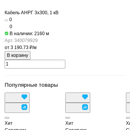
Кабель АНРГ 3х300, 1 кВ
0
0
В наличии: 2160
м
Арт.
340079929
от 3 190.73 ₽/
м
В корзину
Популярные товары
Хит
Хит
Х