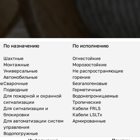
По назначению
По исполнению
Шахтные
Огнестойкие
Монтажные
Морозостойкие
Универсальные
Не распространяющие
Автомобильные
горение
ые
Сварочные
Безгалогеновые
Подводные
Герметичные
Для пожарной и охранной
Водонепроницаемые
сигнализации
Тропические
Для сигнализации и
Кабели FRLS
блокировки
Кабели LSLTx
Для автоматизации систем
Армированные
управления
Водопогружные