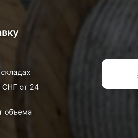
авку
 складах
 СНГ от 24
т объема