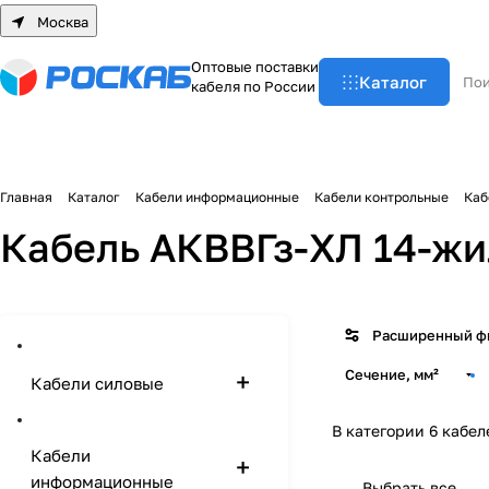
Москва
О
п
т
о
в
ы
е
п
о
с
т
а
в
к
и
Каталог
к
а
б
е
л
я
п
о
Р
о
с
с
и
и
Главная
Каталог
Кабели информационные
Кабели контрольные
Каб
Кабель АКВВГз-ХЛ 14-ж
Расширенный ф
Сечение, мм²
Кабели силовые
В категории 6 кабел
Кабели
информационные
Выбрать все