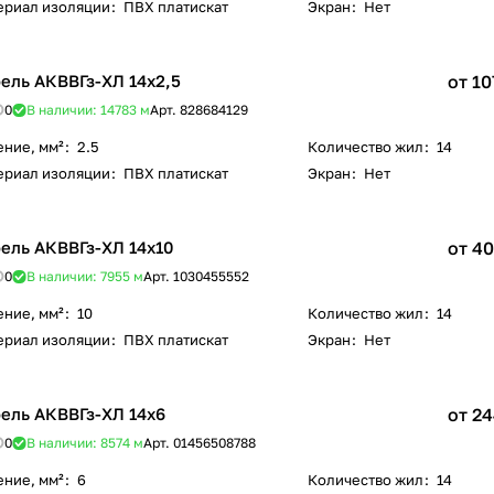
ериал изоляции
:
ПВХ платискат
Экран
:
Нет
ель АКВВГз-ХЛ 14х2,5
от 10
0
В наличии: 14783
м
Арт.
828684129
ение, мм²
:
2.5
Количество жил
:
14
ериал изоляции
:
ПВХ платискат
Экран
:
Нет
ель АКВВГз-ХЛ 14х10
от 40
0
В наличии: 7955
м
Арт.
1030455552
ение, мм²
:
10
Количество жил
:
14
ериал изоляции
:
ПВХ платискат
Экран
:
Нет
ель АКВВГз-ХЛ 14х6
от 24
0
В наличии: 8574
м
Арт.
01456508788
ение, мм²
:
6
Количество жил
:
14