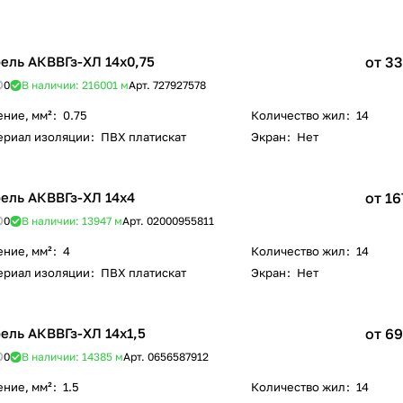
ель АКВВГз-ХЛ 14х0,75
от 33
0
В наличии: 216001
м
Арт.
727927578
ение, мм²
:
0.75
Количество жил
:
14
ериал изоляции
:
ПВХ платискат
Экран
:
Нет
ель АКВВГз-ХЛ 14х4
от 16
0
В наличии: 13947
м
Арт.
02000955811
ение, мм²
:
4
Количество жил
:
14
ериал изоляции
:
ПВХ платискат
Экран
:
Нет
ель АКВВГз-ХЛ 14х1,5
от 69
0
В наличии: 14385
м
Арт.
0656587912
ение, мм²
:
1.5
Количество жил
:
14