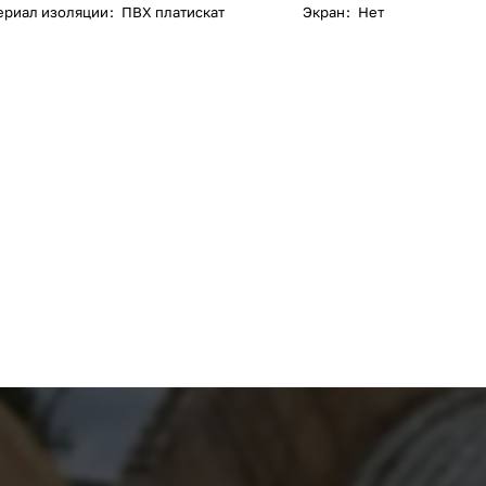
ериал изоляции
:
ПВХ платискат
Экран
:
Нет