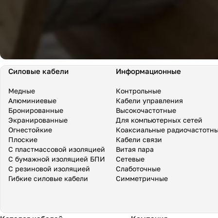
Силовые кабели
Информационные
Медные
Контрольные
Алюминиевые
Кабели управления
Бронированные
Высокочастотные
Экранированные
Для компьютерных сетей
Огнестойкие
Коаксиальные радиочастотн
Плоские
Кабели связи
С пластмассовой изоляцией
Витая пара
С бумажной изоляцией БПИ
Сетевые
С резиновой изоляцией
Слаботочные
Гибкие силовые кабели
Симметричные