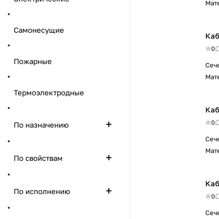
Мат
Самонесущие
Каб
0
Пожарные
Сеч
Мат
Термоэлектродные
Каб
0
По назначению
Сеч
Мат
По свойствам
Каб
По исполнению
0
Сеч