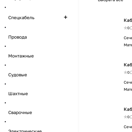
Спецкабель
Каб
0
Провода
Сеч
Мат
Монтажные
Каб
0
Судовые
Сеч
Мат
Шахтные
Каб
Сварочные
0
Сеч
Электрические