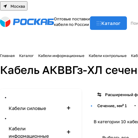
Москва
О
п
т
о
в
ы
е
п
о
с
т
а
в
к
и
Каталог
к
а
б
е
л
я
п
о
Р
о
с
с
и
и
Главная
Каталог
Кабели информационные
Кабели контрольные
Каб
Кабель АКВВГз-ХЛ сечен
Расширенный ф
Сечение, мм²
1
Кабели силовые
В категории 10 кабе
Кабели
информационные
Выбрать все