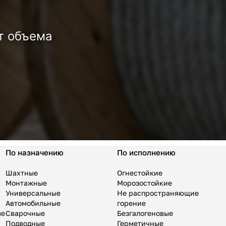
т объема
По назначению
По исполнению
Шахтные
Огнестойкие
Монтажные
Морозостойкие
Универсальные
Не распространяющие
Автомобильные
горение
ые
Сварочные
Безгалогеновые
Подводные
Герметичные