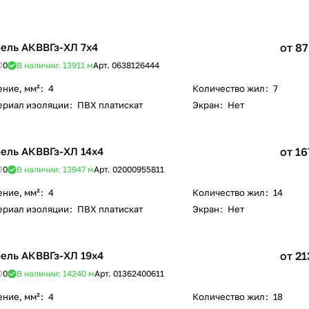
ель АКВВГз-ХЛ 7х4
от 87
0
В наличии: 13911
м
Арт.
0638126444
ение, мм²
:
4
Количество жил
:
7
ериал изоляции
:
ПВХ платискат
Экран
:
Нет
ель АКВВГз-ХЛ 14х4
от 16
0
В наличии: 13947
м
Арт.
02000955811
ение, мм²
:
4
Количество жил
:
14
ериал изоляции
:
ПВХ платискат
Экран
:
Нет
ель АКВВГз-ХЛ 19х4
от 21
0
В наличии: 14240
м
Арт.
01362400611
ение, мм²
:
4
Количество жил
:
18