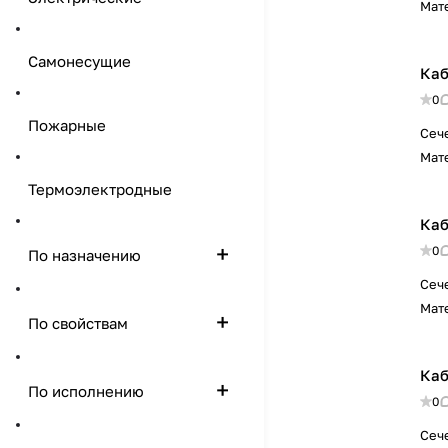
Мат
Самонесущие
Каб
0
Пожарные
Сеч
Мат
Термоэлектродные
Каб
0
По назначению
Сеч
Мат
По свойствам
Каб
По исполнению
0
Сеч