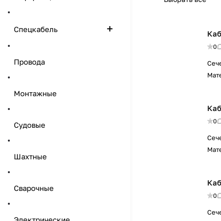
Спецкабель
Каб
0
Провода
Сеч
Мат
Монтажные
Каб
0
Судовые
Сеч
Мат
Шахтные
Каб
Сварочные
0
Сеч
Электрические