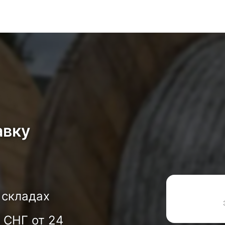
авку
 складах
 СНГ от 24