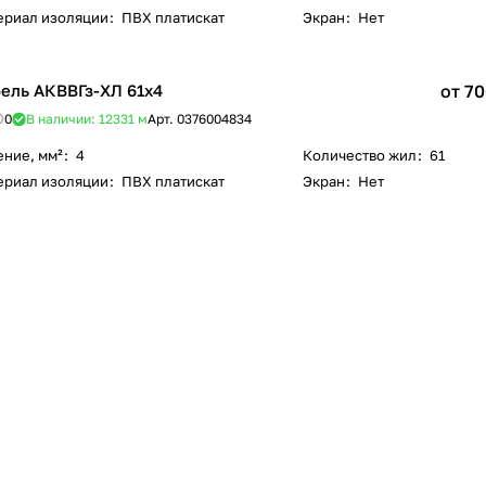
ериал изоляции
:
ПВХ платискат
Экран
:
Нет
ель АКВВГз-ХЛ 61х4
от 70
0
В наличии: 12331
м
Арт.
0376004834
ение, мм²
:
4
Количество жил
:
61
ериал изоляции
:
ПВХ платискат
Экран
:
Нет