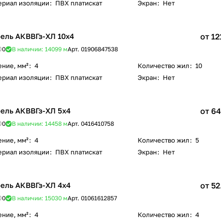
ериал изоляции
:
ПВХ платискат
Экран
:
Нет
ель АКВВГз-ХЛ 10х4
от 12
0
В наличии: 14099
м
Арт.
01906847538
ение, мм²
:
4
Количество жил
:
10
ериал изоляции
:
ПВХ платискат
Экран
:
Нет
ель АКВВГз-ХЛ 5х4
от 64
0
В наличии: 14458
м
Арт.
0416410758
ение, мм²
:
4
Количество жил
:
5
ериал изоляции
:
ПВХ платискат
Экран
:
Нет
ель АКВВГз-ХЛ 4х4
от 52
0
В наличии: 15030
м
Арт.
01061612857
ение, мм²
:
4
Количество жил
:
4