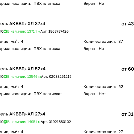
ериал изоляции
:
ПВХ платискат
Экран
:
Нет
ель АКВВГз-ХЛ 37х4
от 43
0
В наличии: 13714
м
Арт.
1868787426
ение, мм²
:
4
Количество жил
:
37
ериал изоляции
:
ПВХ платискат
Экран
:
Нет
ель АКВВГз-ХЛ 52х4
от 60
0
В наличии: 13546
м
Арт.
02083251215
ение, мм²
:
4
Количество жил
:
52
ериал изоляции
:
ПВХ платискат
Экран
:
Нет
ель АКВВГз-ХЛ 27х4
от 31
0
В наличии: 14951
м
Арт.
01921880102
ение, мм²
:
4
Количество жил
:
27