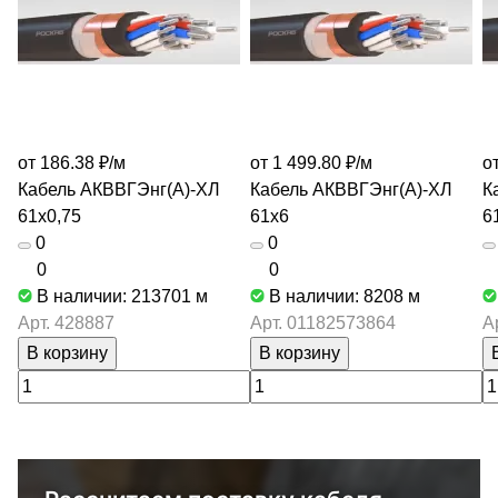
от 186.38 ₽/
м
от 1 499.80 ₽/
м
о
Кабель АКВВГЭнг(А)-ХЛ
Кабель АКВВГЭнг(А)-ХЛ
К
61х0,75
61х6
6
0
0
0
0
В наличии: 213701
м
В наличии: 8208
м
Арт.
428887
Арт.
01182573864
А
В корзину
В корзину