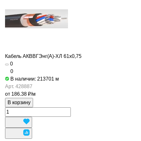
Кабель АКВВГЭнг(А)-ХЛ 61х0,75
0
0
В наличии: 213701
м
Арт.
428887
от 186.38 ₽/
м
В корзину