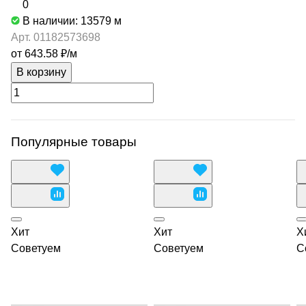
0
В наличии: 13579
м
Арт.
01182573698
от 643.58 ₽/
м
В корзину
Популярные товары
Хит
Хит
Х
Советуем
Советуем
С