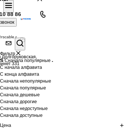
10 88 86
 звонок
rscable.r
Фильтр
л Долгоруковская,
Сначала популярные
бинет 331
С начала алфавита
С конца алфавита
Сначала непопулярные
Сначала популярные
Сначала дешевые
Сначала дорогие
Сначала недоступные
Сначала доступные
Цена