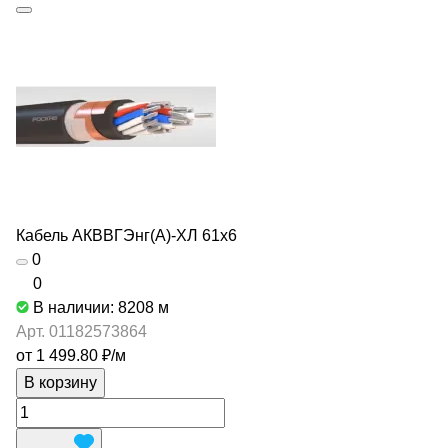
Кабель АКВВГЭнг(А)-ХЛ 61х6
0
0
В наличии: 8208
м
Арт.
01182573864
от 1 499.80 ₽/
м
В корзину