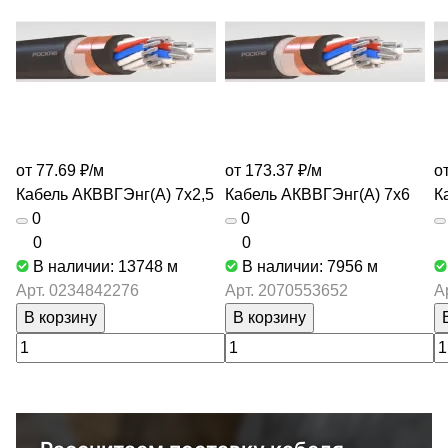
от 77.69 ₽/
м
от 173.37 ₽/
м
о
Кабель АКВВГЭнг(А) 7х2,5
Кабель АКВВГЭнг(А) 7х6
К
0
0
0
0
В наличии: 13748
м
В наличии: 7956
м
Арт.
0234842276
Арт.
2070553652
А
В корзину
В корзину