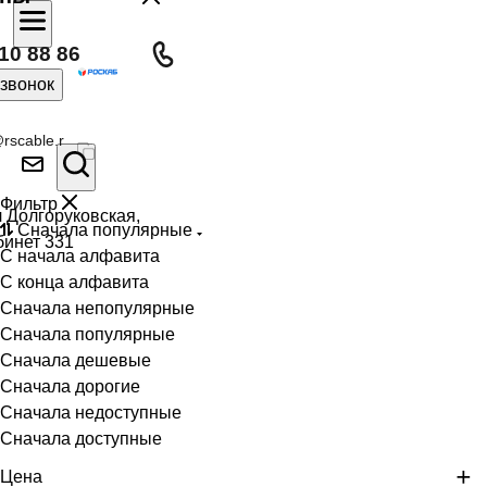
10 88 86
 звонок
rscable.r
Фильтр
л Долгоруковская,
Сначала популярные
бинет 331
С начала алфавита
С конца алфавита
Сначала непопулярные
Сначала популярные
Сначала дешевые
Сначала дорогие
Сначала недоступные
Сначала доступные
Цена