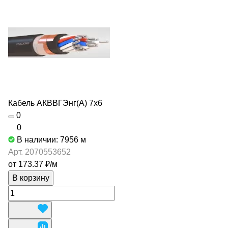
Кабель АКВВГЭнг(А) 7х6
0
0
В наличии: 7956
м
Арт.
2070553652
от 173.37 ₽/
м
В корзину