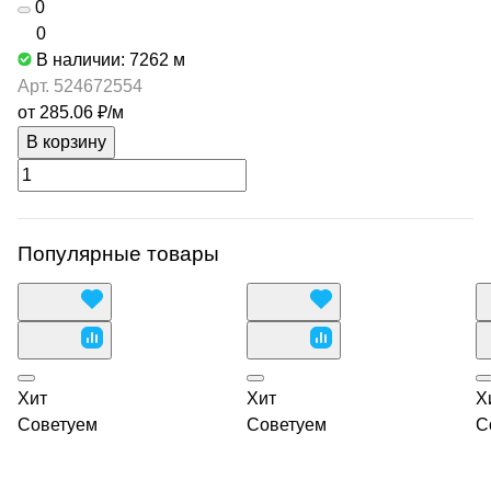
0
0
В наличии: 7262
м
Арт.
524672554
от 285.06 ₽/
м
В корзину
Популярные товары
Хит
Хит
Х
Советуем
Советуем
С