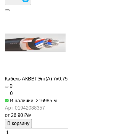
Кабель АКВВГЭнг(А) 7х0,75
0
0
В наличии: 216985
м
Арт.
01942088357
от 26.90 ₽/
м
В корзину