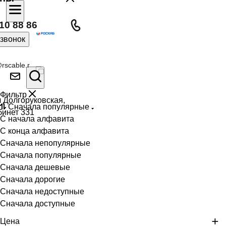
10 88 86
 звонок
rscable.r
Фильтр
л Долгоруковская,
Сначала популярные
бинет 331
С начала алфавита
С конца алфавита
Сначала непопулярные
Сначала популярные
Сначала дешевые
Сначала дорогие
Сначала недоступные
Сначала доступные
Цена