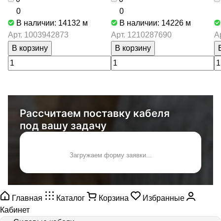
0
0
В наличии: 14132
м
В наличии: 14226
м
Арт.
1003942873
Арт.
1210287690
А
В корзину
В корзину
Рассчитаем поставку кабеля
под вашу задачу
Загружаем форму заявки...
Главная
Каталог
Корзина
Избранные
Кабинет