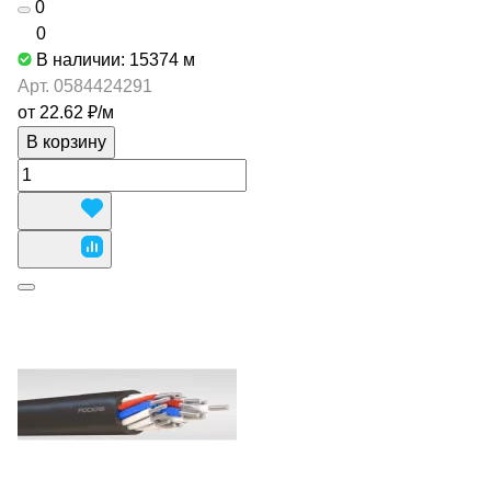
0
0
В наличии: 15374
м
Арт.
0584424291
от 22.62 ₽/
м
В корзину