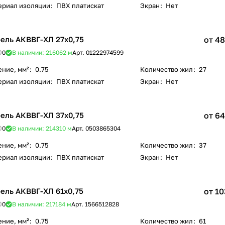
ериал изоляции
:
ПВХ платискат
Экран
:
Нет
ель АКВВГ-ХЛ 27х0,75
от 48
0
В наличии: 216062
м
Арт.
01222974599
ение, мм²
:
0.75
Количество жил
:
27
ериал изоляции
:
ПВХ платискат
Экран
:
Нет
ель АКВВГ-ХЛ 37х0,75
от 64
0
В наличии: 214310
м
Арт.
0503865304
ение, мм²
:
0.75
Количество жил
:
37
ериал изоляции
:
ПВХ платискат
Экран
:
Нет
ель АКВВГ-ХЛ 61х0,75
от 10
0
В наличии: 217184
м
Арт.
1566512828
ение, мм²
:
0.75
Количество жил
:
61