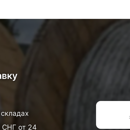
авку
 складах
 СНГ от 24