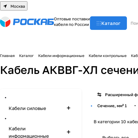
Москва
О
п
т
о
в
ы
е
п
о
с
т
а
в
к
и
Каталог
к
а
б
е
л
я
п
о
Р
о
с
с
и
и
Главная
Каталог
Кабели информационные
Кабели контрольные
Каб
Кабель АКВВГ-ХЛ сечени
Расширенный ф
Сечение, мм²
1
Кабели силовые
В категории 10 кабе
Кабели
информационные
Выбрать все