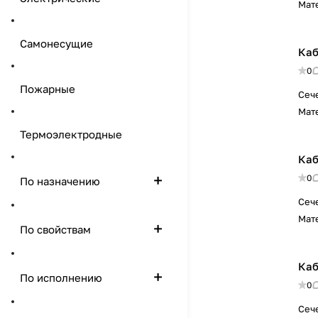
Мат
Самонесущие
Каб
0
Пожарные
Сеч
Мат
Термоэлектродные
Каб
0
По назначению
Сеч
Мат
По свойствам
Каб
По исполнению
0
Сеч