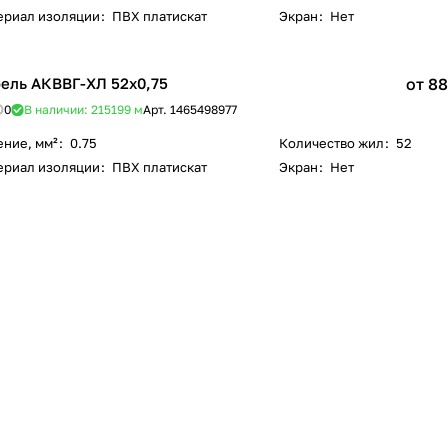
ериал изоляции
:
ПВХ платискат
Экран
:
Нет
ель АКВВГ-ХЛ 52х0,75
от 88
0
В наличии: 215199
м
Арт.
1465498977
ение, мм²
:
0.75
Количество жил
:
52
ериал изоляции
:
ПВХ платискат
Экран
:
Нет