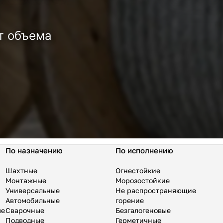
т объема
По назначению
По исполнению
Шахтные
Огнестойкие
Монтажные
Морозостойкие
Универсальные
Не распространяющие
Автомобильные
горение
ые
Сварочные
Безгалогеновые
Подводные
Герметичные