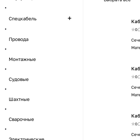
Спецкабель
Каб
0
Провода
Сеч
Мат
Монтажные
Каб
0
Судовые
Сеч
Мат
Шахтные
Каб
Сварочные
0
Сеч
Электрические