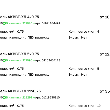
ель АКВВГ-ХЛ 4х0,75
от 10
0
В наличии: 217620
м
Арт.
01921884492
ение, мм²
:
0.75
Количество жил
:
4
ериал изоляции
:
ПВХ платискат
Экран
:
Нет
ель АКВВГ-ХЛ 5х0,75
от 12
0
В наличии: 217096
м
Арт.
02103454128
ение, мм²
:
0.75
Количество жил
:
5
ериал изоляции
:
ПВХ платискат
Экран
:
Нет
ель АКВВГ-ХЛ 19х0,75
от 35
0
В наличии: 219291
м
Арт.
01718630810
ение, мм²
:
0.75
Количество жил
:
19