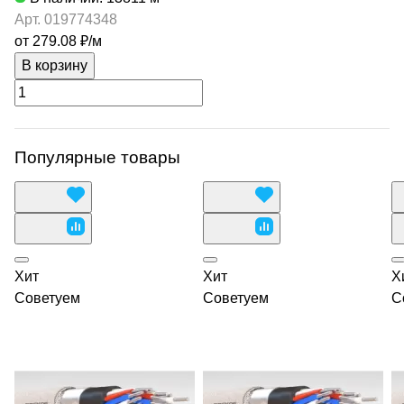
Арт.
019774348
от 279.08 ₽/
м
В корзину
Популярные товары
Хит
Хит
Х
Советуем
Советуем
С