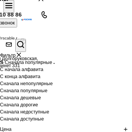
10 88 86
 звонок
rscable.r
Фильтр
л Долгоруковская,
Сначала популярные
бинет 331
С начала алфавита
С конца алфавита
Сначала непопулярные
Сначала популярные
Сначала дешевые
Сначала дорогие
Сначала недоступные
Сначала доступные
Цена