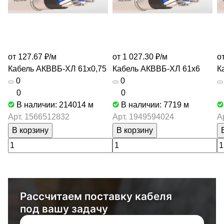
от 127.67 ₽/
м
от 1 027.30 ₽/
м
о
Кабель АКВВБ-ХЛ 61х0,75
Кабель АКВВБ-ХЛ 61х6
К
0
0
0
0
В наличии: 214014
м
В наличии: 7719
м
Арт.
1566512832
Арт.
1949594024
А
В корзину
В корзину
Рассчитаем поставку кабеля
под вашу задачу