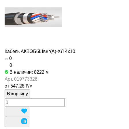
Кабель АКВЭБбШвнг(А)-ХЛ 4х10
0
0
В наличии: 8222
м
Арт.
019773326
от 547.28 ₽/
м
В корзину