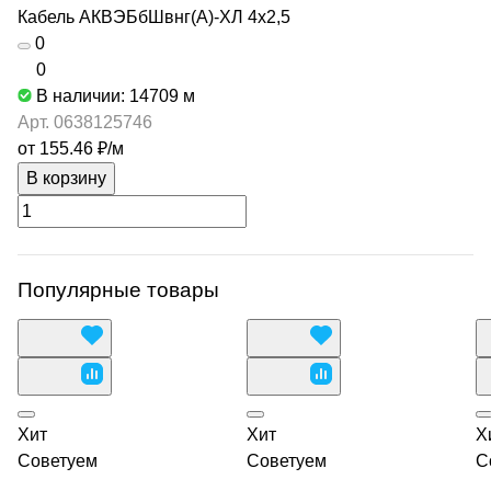
Кабель АКВЭБбШвнг(А)-ХЛ 4х2,5
0
0
В наличии: 14709
м
Арт.
0638125746
от 155.46 ₽/
м
В корзину
Популярные товары
Хит
Хит
Х
Советуем
Советуем
С