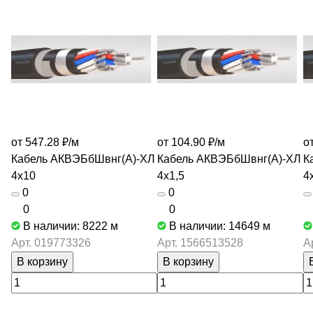
от 547.28 ₽/
м
от 104.90 ₽/
м
от
Кабель АКВЭБбШвнг(А)-ХЛ
Кабель АКВЭБбШвнг(А)-ХЛ
К
4х10
4х1,5
4
0
0
0
0
В наличии: 8222
м
В наличии: 14649
м
Арт.
019773326
Арт.
1566513528
А
В корзину
В корзину