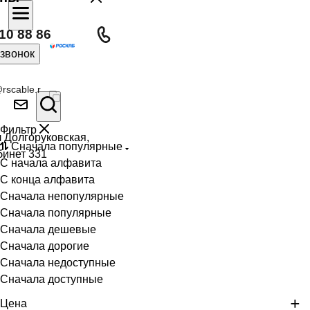
10 88 86
 звонок
rscable.r
Фильтр
л Долгоруковская,
Сначала популярные
бинет 331
С начала алфавита
С конца алфавита
Сначала непопулярные
Сначала популярные
Сначала дешевые
Сначала дорогие
Сначала недоступные
Сначала доступные
Цена