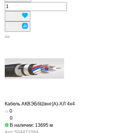
Кабель АКВЭБбШвнг(А)-ХЛ 4х4
0
0
В наличии: 13695
м
Арт.
504471084