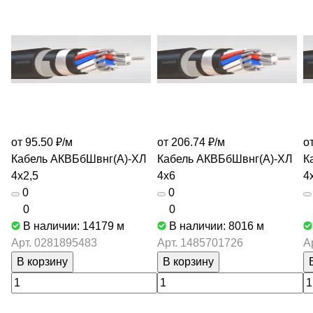
от 95.50 ₽/
м
от 206.74 ₽/
м
от
Кабель АКВБбШвнг(А)-ХЛ
Кабель АКВБбШвнг(А)-ХЛ
К
4х2,5
4х6
4
0
0
0
0
В наличии: 14179
м
В наличии: 8016
м
Арт.
0281895483
Арт.
1485701726
А
В корзину
В корзину