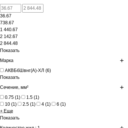
36.67
738.67
1 440.67
2 142.67
2 844.48
Показать
Марка
АКВБбШвнг(А)-ХЛ
(
6
)
Показать
Сечение, мм²
0.75
(
1
)
1.5
(
1
)
10
(
1
)
2.5
(
1
)
4
(
1
)
6
(
1
)
+ Еще
Показать
Количество жил
: 1