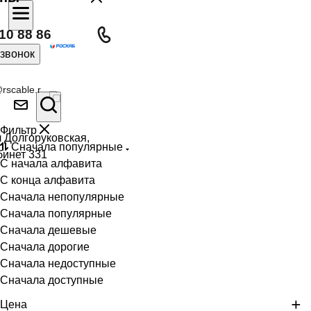
10 88 86
 звонок
rscable.r
Фильтр
л Долгоруковская,
Сначала популярные
бинет 331
С начала алфавита
С конца алфавита
Сначала непопулярные
Сначала популярные
Сначала дешевые
Сначала дорогие
Сначала недоступные
Сначала доступные
Цена