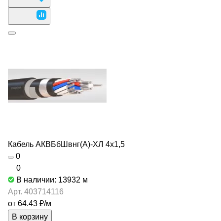
Кабель АКВБбШвнг(А)-ХЛ 4х1,5
0
0
В наличии: 13932
м
Арт.
403714116
от 64.43 ₽/
м
В корзину