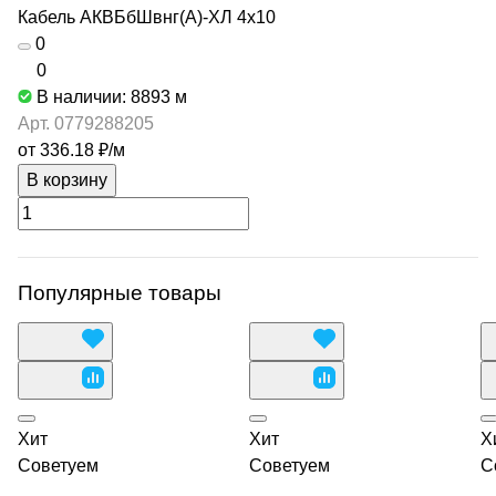
Кабель АКВБбШвнг(А)-ХЛ 4х10
0
0
В наличии: 8893
м
Арт.
0779288205
от 336.18 ₽/
м
В корзину
Популярные товары
Хит
Хит
Х
Советуем
Советуем
С