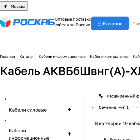
Москва
О
п
т
о
в
ы
е
п
о
с
т
а
в
к
и
Каталог
к
а
б
е
л
я
п
о
Р
о
с
с
и
и
Главная
Каталог
Кабели информационные
Кабели контрольные
Каб
Кабель АКВБбШвнг(А)-ХЛ
Расширенный ф
Сечение, мм²
1
Кабели силовые
В категории 10 кабе
Кабели
информационные
Выбрать все