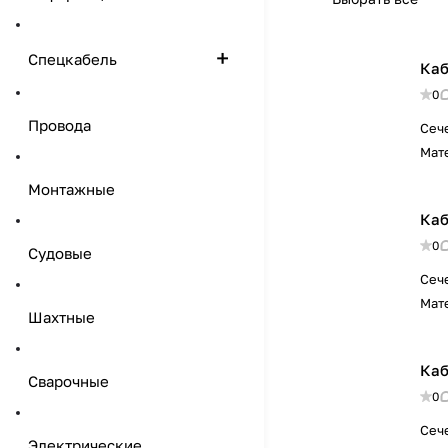
Спецкабель
Каб
0
Провода
Сеч
Мат
Монтажные
Каб
0
Судовые
Сеч
Мат
Шахтные
Каб
Сварочные
0
Сеч
Электрические