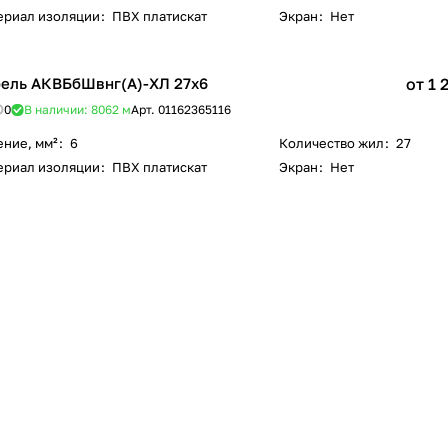
ериал изоляции
:
ПВХ платискат
Экран
:
Нет
ель АКВБбШвнг(А)-ХЛ 27х6
от 1 
0
В наличии: 8062
м
Арт.
01162365116
ение, мм²
:
6
Количество жил
:
27
ериал изоляции
:
ПВХ платискат
Экран
:
Нет