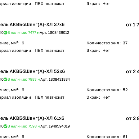
ериал изоляции
:
ПВХ платискат
Экран
:
Нет
ель АКВБбШвнг(А)-ХЛ 37х6
от 1 
0
В наличии: 7477
м
Арт.
1808436012
ение, мм²
:
6
Количество жил
:
37
ериал изоляции
:
ПВХ платискат
Экран
:
Нет
ель АКВБбШвнг(А)-ХЛ 52х6
от 2 
0
В наличии: 7983
м
Арт.
1808431884
ение, мм²
:
6
Количество жил
:
52
ериал изоляции
:
ПВХ платискат
Экран
:
Нет
ель АКВБбШвнг(А)-ХЛ 61х6
от 2 
0
В наличии: 7598
м
Арт.
1949594019
ение, мм²
:
6
Количество жил
:
61