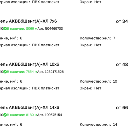
ериал изоляции
:
ПВХ платискат
Экран
:
Нет
ель АКВБбШвнг(А)-ХЛ 7х6
от 34
0
В наличии: 8069
м
Арт.
504469703
ение, мм²
:
6
Количество жил
:
7
ериал изоляции
:
ПВХ платискат
Экран
:
Нет
ель АКВБбШвнг(А)-ХЛ 10х6
от 48
0
В наличии: 7654
м
Арт.
1252171526
ение, мм²
:
6
Количество жил
:
10
ериал изоляции
:
ПВХ платискат
Экран
:
Нет
ель АКВБбШвнг(А)-ХЛ 14х6
от 66
0
В наличии: 8180
м
Арт.
109575154
ение, мм²
:
6
Количество жил
:
14