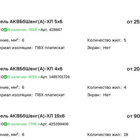
ель АКВБбШвнг(А)-ХЛ 5х6
от 25
0
В наличии: 7658
м
Арт.
428667
ение, мм²
:
6
Количество жил
:
5
ериал изоляции
:
ПВХ платискат
Экран
:
Нет
ель АКВБбШвнг(А)-ХЛ 4х6
от 20
0
В наличии: 8016
м
Арт.
1485701726
ение, мм²
:
6
Количество жил
:
4
ериал изоляции
:
ПВХ платискат
Экран
:
Нет
ель АКВБбШвнг(А)-ХЛ 19х6
от 90
0
В наличии: 7798
м
Арт.
425399409
ение, мм²
:
6
Количество жил
:
19