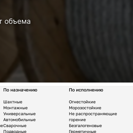
т объема
По назначению
По исполнению
Шахтные
Огнестойкие
Монтажные
Морозостойкие
Универсальные
Не распространяющие
Автомобильные
горение
ые
Сварочные
Безгалогеновые
Подводные
Герметичные