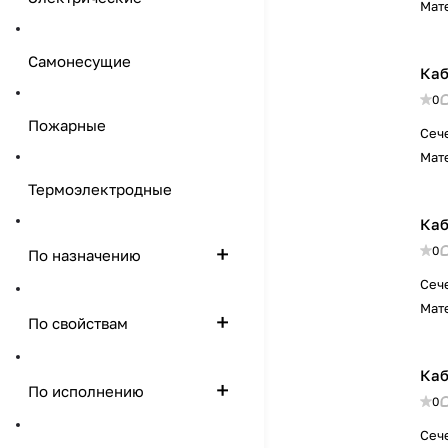
Мат
Самонесущие
Каб
0
Пожарные
Сеч
Мат
Термоэлектродные
Каб
0
По назначению
Сеч
Мат
По свойствам
Каб
По исполнению
0
Сеч