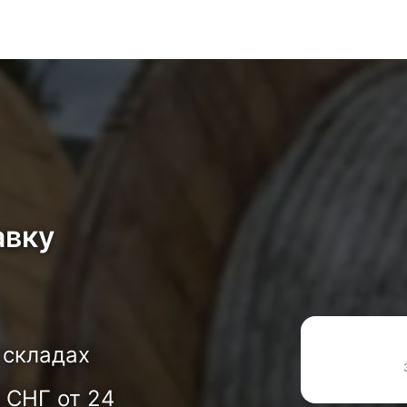
авку
 складах
 СНГ от 24