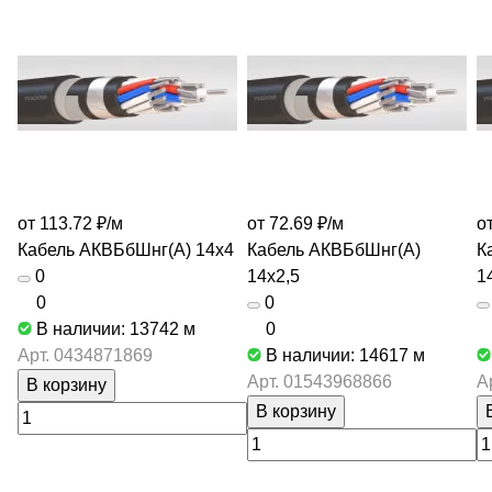
от 113.72 ₽/
м
от 72.69 ₽/
м
от
Кабель АКВБбШнг(А) 14х4
Кабель АКВБбШнг(А)
К
0
14х2,5
1
0
0
В наличии: 13742
м
0
Арт.
0434871869
В наличии: 14617
м
Арт.
01543968866
А
В корзину
В корзину