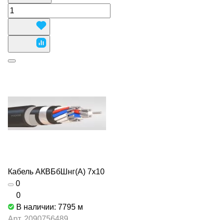
Кабель АКВБбШнг(А) 7х10
0
0
В наличии: 7795
м
Арт.
2090756489