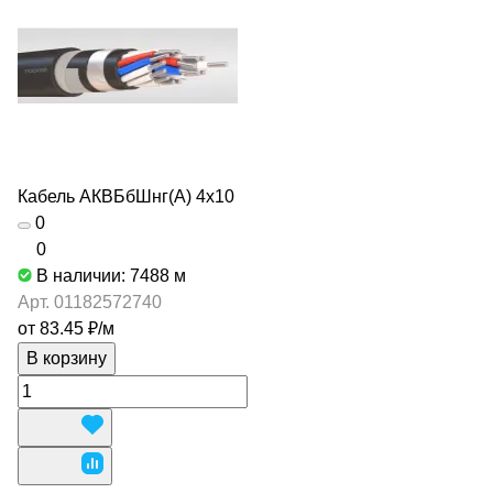
Кабель АКВБбШнг(А) 4х10
0
0
В наличии: 7488
м
Арт.
01182572740
от 83.45 ₽/
м
В корзину