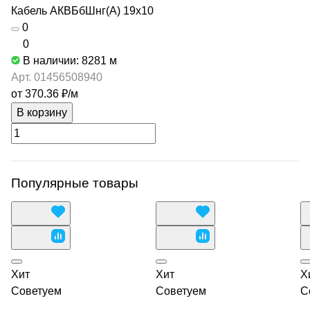
Кабель АКВБбШнг(А) 19х10
0
0
В наличии: 8281
м
Арт.
01456508940
от 370.36 ₽/
м
В корзину
Популярные товары
Хит
Хит
Х
Советуем
Советуем
С