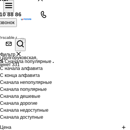
10 88 86
 звонок
rscable.r
Фильтр
л Долгоруковская,
Сначала популярные
бинет 331
С начала алфавита
С конца алфавита
Сначала непопулярные
Сначала популярные
Сначала дешевые
Сначала дорогие
Сначала недоступные
Сначала доступные
Цена