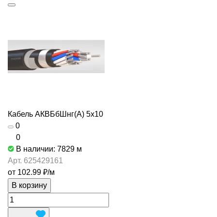
Кабель АКВБбШнг(А) 5х10
0
0
В наличии: 7829
м
Арт.
625429161
от 102.99 ₽/
м
В корзину