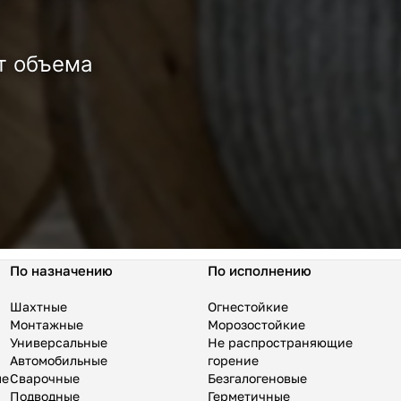
т объема
По назначению
По исполнению
Шахтные
Огнестойкие
Монтажные
Морозостойкие
Универсальные
Не распространяющие
Автомобильные
горение
ые
Сварочные
Безгалогеновые
Подводные
Герметичные