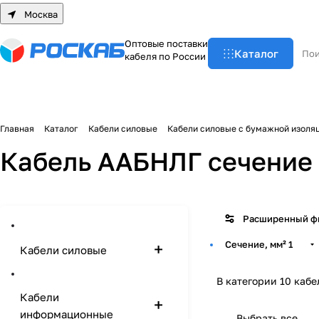
Москва
О
п
т
о
в
ы
е
п
о
с
т
а
в
к
и
Каталог
к
а
б
е
л
я
п
о
Р
о
с
с
и
и
Главная
Каталог
Кабели силовые
Кабели силовые с бумажной изоля
Кабель ААБНЛГ сечение 
Расширенный ф
Сечение, мм²
1
Кабели силовые
В категории 10 кабе
Кабели
информационные
Выбрать все