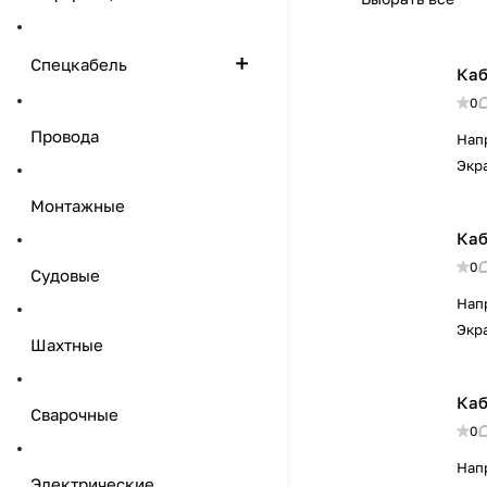
Спецкабель
Каб
0
Провода
Нап
Экр
Монтажные
Каб
0
Судовые
Нап
Экр
Шахтные
Каб
Сварочные
0
Нап
Электрические