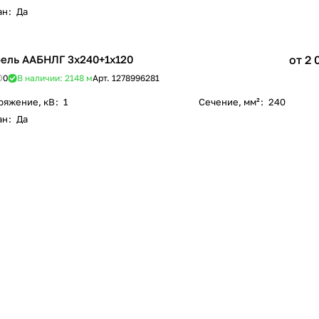
ан
:
Да
ель ААБНЛГ 3х240+1х120
от 2 
0
В наличии: 2148
м
Арт.
1278996281
ряжение, кВ
:
1
Сечение, мм²
:
240
ан
:
Да