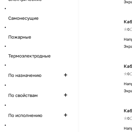
Экр
Самонесущие
Каб
0
Пожарные
Нап
Экр
Термоэлектродные
Каб
0
По назначению
Нап
Экр
По свойствам
Каб
По исполнению
0
Нап