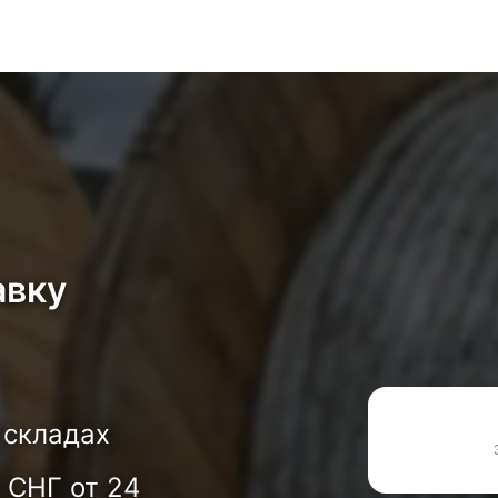
авку
 складах
 СНГ от 24