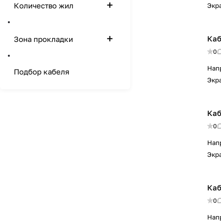
Количество жил
Экр
Каб
Зона прокладки
0
Нап
Подбор кабеля
Экр
Каб
0
Нап
Экр
Каб
0
Нап