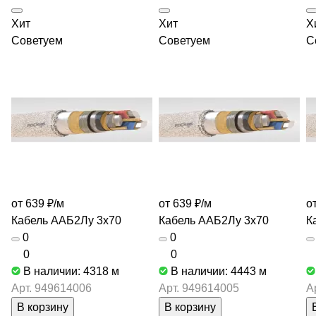
Хит
Хит
Х
Советуем
Советуем
С
от 639 ₽/
м
от 639 ₽/
м
о
Кабель ААБ2Лу 3х70
Кабель ААБ2Лу 3х70
К
0
0
0
0
В наличии: 4318
м
В наличии: 4443
м
Арт.
949614006
Арт.
949614005
А
В корзину
В корзину