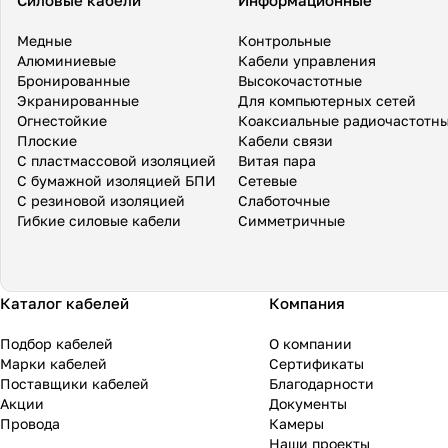
Силовые кабели
Информационные
Медные
Контрольные
Алюминиевые
Кабели управления
Бронированные
Высокочастотные
Экранированные
Для компьютерных сетей
Огнестойкие
Коаксиальные радиочастотн
Плоские
Кабели связи
С пластмассовой изоляцией
Витая пара
С бумажной изоляцией БПИ
Сетевые
С резиновой изоляцией
Слаботочные
Гибкие силовые кабели
Симметричные
Каталог кабелей
Компания
Подбор кабелей
О компании
Марки кабелей
Сертификаты
Поставщики кабелей
Благодарности
Акции
Документы
Провода
Камеры
Наши проекты