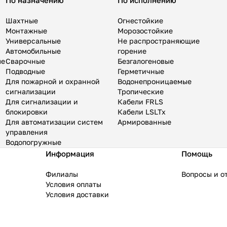
По назначению
По исполнению
Шахтные
Огнестойкие
Монтажные
Морозостойкие
Универсальные
Не распространяющие
Автомобильные
горение
ые
Сварочные
Безгалогеновые
Подводные
Герметичные
Для пожарной и охранной
Водонепроницаемые
сигнализации
Тропические
Для сигнализации и
Кабели FRLS
блокировки
Кабели LSLTx
Для автоматизации систем
Армированные
управления
Водопогружные
Информация
Помощь
Филиалы
Вопросы и о
Условия оплаты
Условия доставки