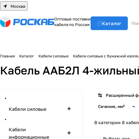
Москва
О
п
т
о
в
ы
е
п
о
с
т
а
в
к
и
Каталог
к
а
б
е
л
я
п
о
Р
о
с
с
и
и
Главная
Каталог
Кабели силовые
Кабели силовые с бумажной изоля
Кабель ААБ2Л 4-жильны
Расширенный ф
Сечение, мм²
Кабели силовые
В категории 8 кабел
Кабели
информационные
Выбрать все