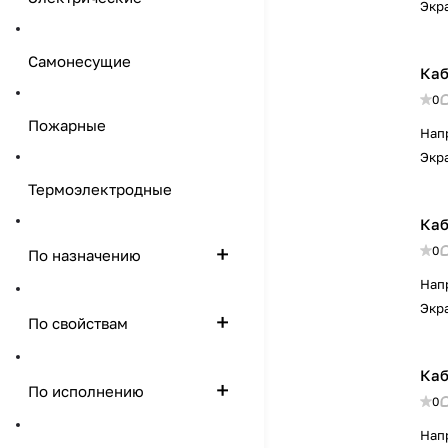
Экр
Самонесущие
Каб
0
Пожарные
Нап
Экр
Термоэлектродные
Каб
0
По назначению
Нап
Экр
По свойствам
Каб
По исполнению
0
Нап