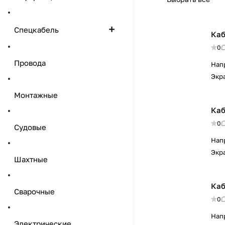
Спецкабель
Каб
0
Провода
Нап
Экр
Монтажные
Каб
0
Судовые
Нап
Экр
Шахтные
Каб
Сварочные
0
Нап
Электрические