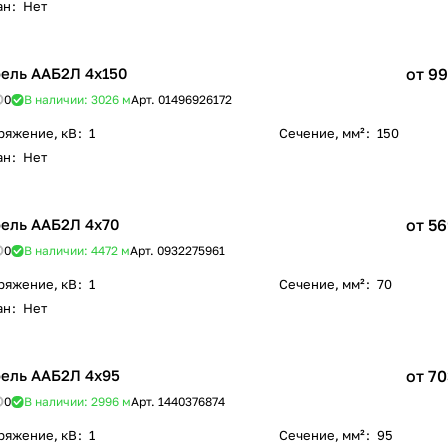
ан
:
Нет
ель ААБ2Л 4х150
от 99
0
В наличии: 3026
м
Арт.
01496926172
ряжение, кВ
:
1
Сечение, мм²
:
150
ан
:
Нет
ель ААБ2Л 4х70
от 56
0
В наличии: 4472
м
Арт.
0932275961
ряжение, кВ
:
1
Сечение, мм²
:
70
ан
:
Нет
ель ААБ2Л 4х95
от 70
0
В наличии: 2996
м
Арт.
1440376874
ряжение, кВ
:
1
Сечение, мм²
:
95