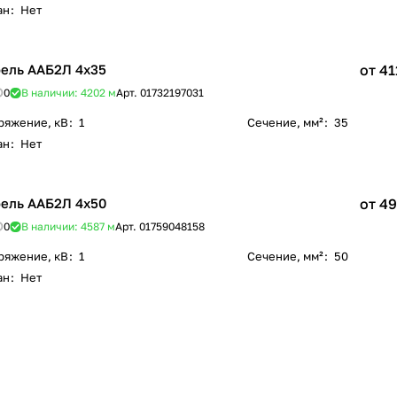
ан
:
Нет
ель ААБ2Л 4х35
от 41
0
В наличии: 4202
м
Арт.
01732197031
ряжение, кВ
:
1
Сечение, мм²
:
35
ан
:
Нет
ель ААБ2Л 4х50
от 49
0
В наличии: 4587
м
Арт.
01759048158
ряжение, кВ
:
1
Сечение, мм²
:
50
ан
:
Нет